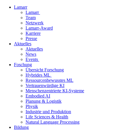
Lamarr
Lamarr
Team
Netzwerk
Lamarr-Award
Karriere
Presse
Aktuelles
Aktuelles
News
Events
Foschung
Übersicht Forschung
Hybrides ML
Ressourcenbewusstes ML
Vertrauenwürdige KI
Menschenzentrierte KI-Systeme
Embodied AI
Planung & Logistik
Physik
Industrie und Produktion
Life Sciences & Health
Natural Language Processing
Bildung