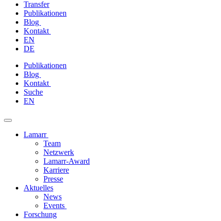
Transfer
Publikationen
Blog
Kontakt
EN
DE
Zum
Publikationen
Inhalt
Blog
springen
Kontakt
Suche
EN
Lamarr
Team
Netzwerk
Lamarr-Award
Karriere
Presse
Aktuelles
News
Events
Forschung