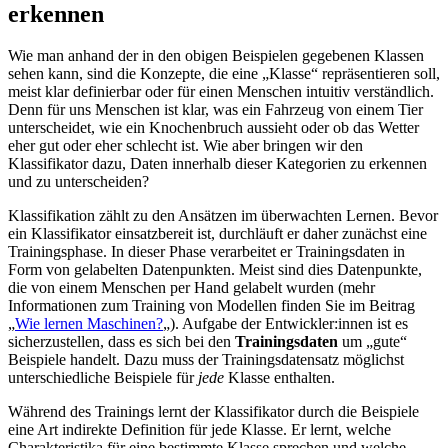
erkennen
Wie man anhand der in den obigen Beispielen gegebenen Klassen
sehen kann, sind die Konzepte, die eine „Klasse“ repräsentieren soll,
meist klar definierbar oder für einen Menschen intuitiv verständlich.
Denn für uns Menschen ist klar, was ein Fahrzeug von einem Tier
unterscheidet, wie ein Knochenbruch aussieht oder ob das Wetter
eher gut oder eher schlecht ist. Wie aber bringen wir den
Klassifikator dazu, Daten innerhalb dieser Kategorien zu erkennen
und zu unterscheiden?
Klassifikation zählt zu den Ansätzen im überwachten Lernen. Bevor
ein Klassifikator einsatzbereit ist, durchläuft er daher zunächst eine
Trainingsphase. In dieser Phase verarbeitet er Trainingsdaten in
Form von gelabelten Datenpunkten. Meist sind dies Datenpunkte,
die von einem Menschen per Hand gelabelt wurden (mehr
Informationen zum Training von Modellen finden Sie im Beitrag
„
Wie lernen Maschinen?
„). Aufgabe der Entwickler:innen ist es
sicherzustellen, dass es sich bei den
Trainingsdaten
um „gute“
Beispiele handelt. Dazu muss der Trainingsdatensatz möglichst
unterschiedliche Beispiele für
jede
Klasse enthalten.
Während des Trainings lernt der Klassifikator durch die Beispiele
eine Art indirekte Definition für jede Klasse. Er lernt, welche
Charakteristika für eine bestimmte Klasse sprechen und welche