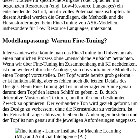
dieser Modelle für spezifische Aufgaben oder Sprachen mit
begrenzten Ressourcen (engl. Low-Resource Languages) ein
entscheidender Schritt, um ihr volles Potenzial auszuschöpfen. In
diesem Artikel werden die Grundlagen, die Methodik und die
Herausforderungen beim Fine-Tuning von ASR-Modellen,
insbesondere für Low-Resource Languages, untersucht.
Modellanpassung: Warum Fine-Tuning?
Interessanterweise könnte man das Fine-Tuning im Universum als
einen natürlichen Prozess ohne „menschliche Aufsicht“ betrachten.
Wenn wir über Fine-Tuning im Zusammenhang mit KI nachdenken,
ist eine weitere hilfreiche Analogie, sich das vortrainierte Modell als
einen Tontopf vorzustellen. Der Topf wurde bereits grob geformt –
er ist funktionsfähig, aber es fehlen noch die letzten Details des
Designs. Beim Fine-Tuning geht es im übertragenen Sinne genau
darum: dem Topf den letzten Schliff zu geben, z. B. durch
dekorative Muster oder Texturen, um ihn für einen bestimmten
Zweck zu optimieren. Der vorhandene Ton wird gezielt geformt, um
das Design zu verbessern, ohne die Kernstruktur zu verändern. Ist
der Feinschliff abgeschlossen, bleiben die Änderungen bestehen und
der Topf ist nun genau auf die jeweiligen Anforderungen angepasst.