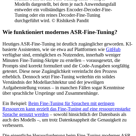
Modells dargestellt, bei dem je nach Anwendungsfall
entweder ein vollständiges Encoder-Decoder-Fine-
Tuning oder ein reines Decoder-Fine-Tuning
durchgeführt wird. © Rishikesh Pandit
Wie funktioniert modernes ASR-Fine-Tuning?
Heutiges ASR-Fine-Tuning ist deutlich zugänglicher geworden. KI-
basierte Assistenten, wie sie etwa auf Plattformen wie
GitHub
verfügbar sind, ermöglichen es Nutzenden, innerhalb weniger
Minuten Fine-Tuning-Skripte zu erstellen – vorausgesetzt, die
Prompts sind korrekt formuliert und die Code-Ausgaben sorgfältig
getestet. Diese neue Zugänglichkeit vereinfacht den Prozess
erheblich. Dennoch setzt Fine-Tuning weiterhin ein solides
Verständnis der Modellarchitektur und der jeweiligen
Aufgabenstellung voraus – in manchen Fällen sogar Kenntnisse
über sprachliche Ursprünge und Zusammenhänge.
Ein Beispiel:
Beim Fine-Tuning für Sprachen mit geringen
Ressourcen kann gezielt das Fine-Tuning auf eine ressourcenstarke
Sprache genutzt werden
– sowohl hinsichtlich der Datenbasis als
auch des Modells –, um trotz Datenknappheit die Genauigkeit zu
verbessern.
Die eigentliche Herausforderung beim Fine-Tuning moderner ASR-