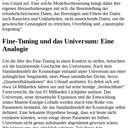
von Grund auf. Eine solche Modellverbesserung bringt daher ihre
eigenen Herausforderungen mit sich: die Bereitstellung der
erforderlichen/neuen Daten, das Bereinigen und Filtern der Daten
nach Rauschen und Unklarheiten, nicht ausreichende Daten, um die
gewünschte Genauigkeit zu erreichen, Overfitting und „catastrophic
forgetting“.
Fine-Tuning und das Universum: Eine
Analogie
Um die Idee des Fine-Tuning in einen Kontext zu stellen, betrachten
wir die faszinierende Geschichte des Universums. Nach dem
Standardmodell der Kosmologie entstand unser Universum aus einer
anfänglichen Singularität, einer Phase unendlicher Dichte, bevor
„Quantenfluktuationen“ den Urknall auslösten. Es dehnt sich seit
etwa 14 Milliarden Jahren aus und hat seine heutige „beobachtbare“
Form erreicht, die fast 93 Milliarden Lichtjahre umfasst. Das
Universum, seine dynamische Expansion und die Entwicklung
seines Materie-Energie-Gehalts werden durch eine Reihe von
Parametern bestimmt, die das Standardmodell der Kosmologie selbst
definiert. Eine bekannte Hypothese besagt, dass wir heute nicht
existieren könnten, wenn einige dieser Parameter im frühen
Universum nicht genau aufeinander abgestimmt gewesen wären.
Wir können uns also glücklich schätzen, Teil dieses fein