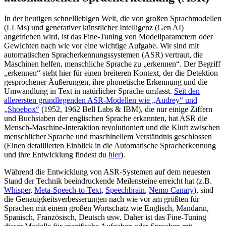
In der heutigen schnelllebigen Welt, die von großen Sprachmodellen
(LLMs) und generativer künstlicher Intelligenz (Gen AI)
angetrieben wird, ist das Fine-Tuning von Modellparametern oder
Gewichten nach wie vor eine wichtige Aufgabe. Wir sind mit
automatischen Spracherkennungssystemen (ASR) vertraut, die
Maschinen helfen, menschliche Sprache zu „erkennen“. Der Begriff
„erkennen“ steht hier für einen breiteren Kontext, der die Detektion
gesprochener Äußerungen, ihre phonetische Erkennung und die
Umwandlung in Text in natürlicher Sprache umfasst.
Seit den
allerersten grundlegenden ASR-Modellen wie „Audrey“ und
„Shoebox“
(1952, 1962 Bell Labs & IBM), die nur einige Ziffern
und Buchstaben der englischen Sprache erkannten, hat ASR die
Mensch-Maschine-Interaktion revolutioniert und die Kluft zwischen
menschlicher Sprache und maschinellem Verständnis geschlossen
(Einen detaillierten Einblick in die Automatische Spracherkennung
und ihre Entwicklung findest du
hier
).
Während die Entwicklung von ASR-Systemen auf dem neuesten
Stand der Technik beeindruckende Meilensteine erreicht hat (z.B.
Whisper
,
Meta-Speech-to-Text
,
Speechbrain
,
Nemo Canary
), sind
die Genauigkeitsverbesserungen nach wie vor am größten für
Sprachen mit einem großen Wortschatz wie Englisch, Mandarin,
Spanisch, Französisch, Deutsch usw. Daher ist das Fine-Tuning