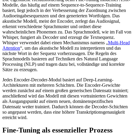
Modelle, das häufig auf einem Sequence-to-Sequence-Training
basiert, liegt jedoch in der Verbesserung der Zuordnung zwischen
Audioeingabesequenzen und den generierten Wortfolgen. Das
akustische Modell, meist der Encoder, zerlegt das Audiosignal,
erkennt verschiedene Sprachmuster und ordnet diese
wahrscheinlichen Phonemen zu. Das Sprachmodell, wie im Fall von
Whisper, fungiert als Decoder und erzeugt die Textsequenz.
Whisper verwendet dabei einen Mechanismus namens „
Multi-Head
Attention
“, um das akustische Modell zu interpretieren und das
nächste Wort in der Sequenz vorherzusagen. Die Regeln des
Sprachmodells basieren auf Techniken des Natural Language
Processing (NLP) und tragen dazu bei, vollständige und korrekte
Sätze zu erzeugen.
Jedes Encoder-Decoder-Modul basiert auf Deep-Learning-
Architekturen mit mehreren Schichten. Die Encoder-Gewichte
werden zunächst auf einem großen generischen Datensatz trainiert;
anschließend wird das Modell mit diesen vortrainierten Gewichten
als Ausgangspunkt auf einem neuen, domänenspezifischen
Datensatz weiter trainiert. Dadurch können die Decoder-Schichten
so angepasst werden, dass eine höhere Transkriptionsgenauigkeit
erreicht wird.
Fine-Tuning als essenzieller Prozess