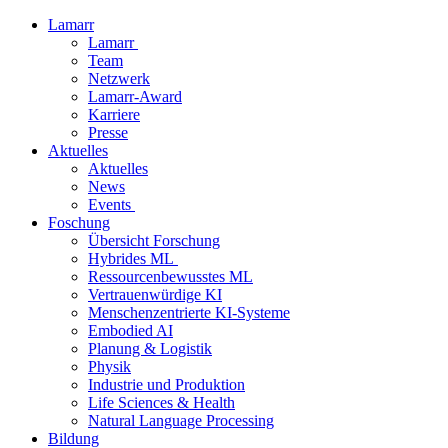
Lamarr
Lamarr
Team
Netzwerk
Lamarr-Award
Karriere
Presse
Aktuelles
Aktuelles
News
Events
Foschung
Übersicht Forschung
Hybrides ML
Ressourcenbewusstes ML
Vertrauenwürdige KI
Menschenzentrierte KI-Systeme
Embodied AI
Planung & Logistik
Physik
Industrie und Produktion
Life Sciences & Health
Natural Language Processing
Bildung