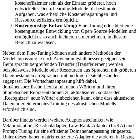
kosteneffizienter sein als der Einsatz größerer, hoch
entwickelter Deep-Learning-Modelle für bestimmte
Aufgaben, was erhebliche Kosteneinsparungen und
Ressourceneffizienz ermöglicht.
Kostengünstige Entwicklung:
Fine-Tuning erleichtert eine
kostengünstige Entwicklung von Open-Source-Modellen und
ermöglicht es so auch kleineren Unternehmen, in diesem
Bereich zu wachsen.
Neben dem Fine-Tuning können auch andere Methoden der
Modellanpassung je nach Anwendungsfall besser geeignet sein.
Beim sprachübergreifenden Transfer (Transferlernen) werden
beispielsweise Modelle oder Ressourcen aus Sprachen mit größeren
Datenbeständen an Sprachen mit niedrigen Datenbeständen
angepasst. Die Wortschatzanpassung hilft dabei,
domänenspezifische Lexika mit neuen Wörtern und ihren
phonetischen Repräsentationen zu aktualisieren, so dass der
„Recognizer“ neue Wörter einbeziehen kann, ohne dass akustische
Daten oder ein erneutes Training des akustischen Modells
erforderlich sind.
Darüber hinaus werden weitere Adaptionstechniken wie
Vektoradaption, Residualadapter, Low-Rank-Adapter (LoRA) und
Prompt-Tuning für eine effiziente Domänenanpassung eingesetzt.
Unter diesen haben matrixreduzierte Adapter die anderen in Bezug