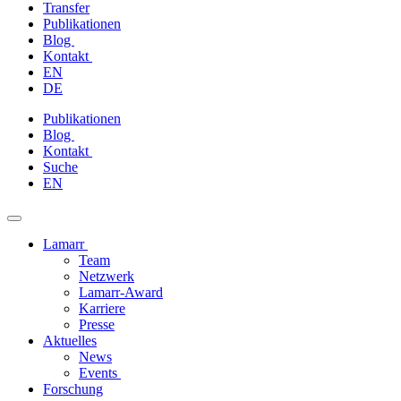
Transfer
Publikationen
Blog
Kontakt
EN
DE
Zum
Publikationen
Inhalt
Blog
springen
Kontakt
Suche
EN
Lamarr
Team
Netzwerk
Lamarr-Award
Karriere
Presse
Aktuelles
News
Events
Forschung