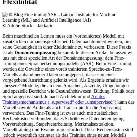
Flexibilität
© Adobe Stock – Jakkarin
Beim maschinellen Lernen muss ein (vortrainiertes) Modell mit
zusätzlichen domänenspezifischen Daten nachtrainiert werden, um
seine Genauigkeit in einer Zieldomäne zu verbessern. Diese Praxis
ist als
Domänenanpassung
bekannt. In diesem Artikel befassen wir
uns mit einer speziellen Art der Domänenanpassung: dem Fine-
Tuning eines Spracherkennungsmodells (ASR). Beim Fine-Tuning
werden die Gewichte eines vorab trainierten Sprache-zu-Text-
Modells anhand neuer Daten so angepasst, dass es in eine
vorgegebene Ausrichtung gelenkt wird. Als Ergebnis erhalten wir
„bessere“ Modelle, die an neue Sprachen, Akzente, Umgebungen
und spezielle Bereiche wie Gesundheitswesen, Bildung, Politik oder
Sport angepasst sind. Je nach Architektur und
Art des
Trainingsmechanismus („supervised“ oder „unsupervised“)
kann das
Modell sowohl Audio als auch Transkripte für die Anpassung
verwenden. Das Fine-Tuning ist zwar auch mit zusätzlichen
Rechenkosten verbunden, da es Schritte wie Datenbereinigung,
Vorverarbeitung, Stapelverarbeitung, Merkmalsextraktion,
Modelltraining und Evaluierung erfordert. Diese Rechenkosten sind
jedoch wesentlich geringer als das Training eines neuen Modells