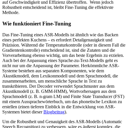
auf Geschwindigkeit und Effizienz übertroffen. Wenn jedoch
Robustheit entscheidend ist, bleibt Fine-Tuning die effektivste
Methode.
Wie funktioniert Fine-Tuning
Das Fine-Tuning eines ASR-Modells ist ähnlich wie das Backen
eines perfekten Kuchens – es erfordert Detailgenauigkeit und
Präzision. Während die Temperaturkontrolle (oder in diesem Fall die
Gradientenkontrolle) entscheidend ist, sind die Zutaten und die
Vorverarbeitung ebenso wichtig, um das beste Ergebnis zu erzielen.
Auch bei der Anpassung eines Sprache-zu-Text-Modells geht es
nicht nur um die Anpassung der Parameter. Herkömmliche ASR-
Systeme bestehen aus separaten Komponenten, wie dem
Akustikmodell, dem Lexikonmodell und dem Sprachmodell, die
zusammenarbeiten, um menschliche Sprache in Text zu
transkribieren. Der Decoder verwendet Sprachmuster aus dem
Akustikmodell (z. B. GMM-HMM), Wortvorhersagen aus dem
Sprachmodell (z. B. n-gram LM) und Finite State Transducer (FST)
mit einem Aussprachewörterbuch, um das phonetische Lexikon zu
erstellen (einen tieferen Einblick in die Entwicklung von ASR-
Systemen bietet dieser
Blogbeitrag
).
Um die Robustheit und Genauigkeit des ASR-Modells (Automatic
Speech Recognition) zu verbessern, wäre es äußerst komplex, die