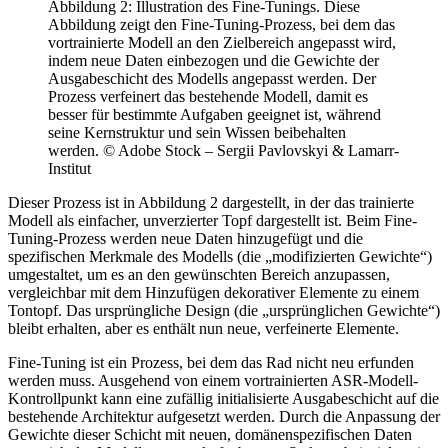
Abbildung 2: Illustration des Fine-Tunings. Diese
Abbildung zeigt den Fine-Tuning-Prozess, bei dem das
vortrainierte Modell an den Zielbereich angepasst wird,
indem neue Daten einbezogen und die Gewichte der
Ausgabeschicht des Modells angepasst werden. Der
Prozess verfeinert das bestehende Modell, damit es
besser für bestimmte Aufgaben geeignet ist, während
seine Kernstruktur und sein Wissen beibehalten
werden. © Adobe Stock – Sergii Pavlovskyi & Lamarr-
Institut
Dieser Prozess ist in Abbildung 2 dargestellt, in der das trainierte
Modell als einfacher, unverzierter Topf dargestellt ist. Beim Fine-
Tuning-Prozess werden neue Daten hinzugefügt und die
spezifischen Merkmale des Modells (die „modifizierten Gewichte“)
umgestaltet, um es an den gewünschten Bereich anzupassen,
vergleichbar mit dem Hinzufügen dekorativer Elemente zu einem
Tontopf. Das ursprüngliche Design (die „ursprünglichen Gewichte“)
bleibt erhalten, aber es enthält nun neue, verfeinerte Elemente.
Fine-Tuning ist ein Prozess, bei dem das Rad nicht neu erfunden
werden muss. Ausgehend von einem vortrainierten ASR-Modell-
Kontrollpunkt kann eine zufällig initialisierte Ausgabeschicht auf die
bestehende Architektur aufgesetzt werden. Durch die Anpassung der
Gewichte dieser Schicht mit neuen, domänenspezifischen Daten