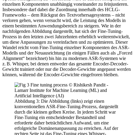
einzelnen Komponenten unabhängig voneinander zu feinjustieren.
Insbesondere darf dabei die Zuordnung innerhalb des HCLG-
Frameworks – dem Rückgrat des Textvorhersagesystems – nicht
verloren gehen, wenn versucht wird, die Leistung des Modells in
einem bestimmten Anwendungsbereich zu steigern. Wie in der
nachfolgenden Abbildung dargestellt, hat sich der Fine-Tuning-
Prozess in den letzten zwei Jahrzehnten erheblich weiterentwickelt,
um diese Anpassungen zu vereinfachen und zu optimieren. Dieser
Wandel reicht vom Fine-Tuning einzelner Komponenten des ASR-
Modells und der Neuausrichtung (in einigen Fällen auch als „Forced
Alignment“ bezeichnet) bis hin zu modernen ASR-Systemen wie
z. B. Whisper, bei denen entweder das gesamte Encoder-Decoder-
Gewicht trainiert oder nur die Decoder-Gewichte angepasst werden
können, während die Encoder-Gewichte eingefroren bleiben.
Abbildung 3: Die Abbildung (links) zeigt einen
konventionellen ASR-Fine-Tuning-Prozess, dargestellt
durch die kleinen gelben Kreise. In jedem Schritt war
Fine-Tuning ein entscheidender Bestandteil und
erforderte daher beträchtlichen Aufwand, um eine
erfolgreiche Domänenanpassung zu erreichen. Auf der
rechten Seite ist das Fine-Tuning eines Whisper-