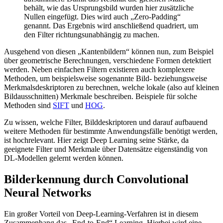
behält, wie das Ursprungsbild wurden hier zusätzliche
Nullen eingefügt. Dies wird auch „Zero-Padding“
genannt. Das Ergebnis wird anschließend quadriert, um
den Filter richtungsunabhängig zu machen.
Ausgehend von diesen „Kantenbildern“ können nun, zum Beispiel
über geometrische Berechnungen, verschiedene Formen detektiert
werden. Neben einfachen Filtern existieren auch komplexere
Methoden, um beispielsweise sogenannte Bild- beziehungsweise
Merkmalsdeskriptoren zu berechnen, welche lokale (also auf kleinen
Bildausschnitten) Merkmale beschreiben. Beispiele für solche
Methoden sind
SIFT
und
HOG
.
Zu wissen, welche Filter, Bilddeskriptoren und darauf aufbauend
weitere Methoden für bestimmte Anwendungsfälle benötigt werden,
ist hochrelevant. Hier zeigt Deep Learning seine Stärke, da
geeignete Filter und Merkmale über Datensätze eigenständig von
DL-Modellen gelernt werden können.
Bilderkennung durch Convolutional
Neural Networks
Ein großer Vorteil von Deep-Learning-Verfahren ist in diesem
Zusammenhang das „End-to-End“ Learning. Hierbei wird eine