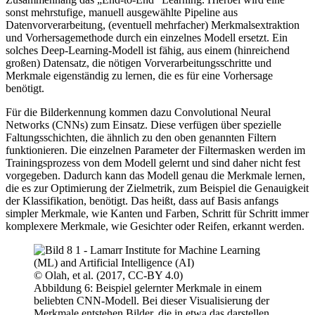
sonst mehrstufige, manuell ausgewählte Pipeline aus
Datenvorverarbeitung, (eventuell mehrfacher) Merkmalsextraktion
und Vorhersagemethode durch ein einzelnes Modell ersetzt. Ein
solches Deep-Learning-Modell ist fähig, aus einem (hinreichend
großen) Datensatz, die nötigen Vorverarbeitungsschritte und
Merkmale eigenständig zu lernen, die es für eine Vorhersage
benötigt.
Für die Bilderkennung kommen dazu Convolutional Neural
Networks (CNNs) zum Einsatz. Diese verfügen über spezielle
Faltungsschichten, die ähnlich zu den oben genannten Filtern
funktionieren. Die einzelnen Parameter der Filtermasken werden im
Trainingsprozess von dem Modell gelernt und sind daher nicht fest
vorgegeben. Dadurch kann das Modell genau die Merkmale lernen,
die es zur Optimierung der Zielmetrik, zum Beispiel die Genauigkeit
der Klassifikation, benötigt. Das heißt, dass auf Basis anfangs
simpler Merkmale, wie Kanten und Farben, Schritt für Schritt immer
komplexere Merkmale, wie Gesichter oder Reifen, erkannt werden.
© Olah, et al. (2017, CC-BY 4.0)
Abbildung 6: Beispiel gelernter Merkmale in einem
beliebten CNN-Modell. Bei dieser Visualisierung der
Merkmale entstehen Bilder, die in etwa das darstellen,