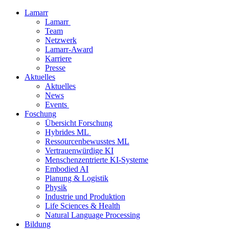
Lamarr
Lamarr
Team
Netzwerk
Lamarr-Award
Karriere
Presse
Aktuelles
Aktuelles
News
Events
Foschung
Übersicht Forschung
Hybrides ML
Ressourcenbewusstes ML
Vertrauenwürdige KI
Menschenzentrierte KI-Systeme
Embodied AI
Planung & Logistik
Physik
Industrie und Produktion
Life Sciences & Health
Natural Language Processing
Bildung