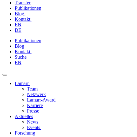
Transfer
Publikationen
Blog
Kontakt
EN
DE
Zum
Publikationen
Inhalt
Blog
springen
Kontakt
Suche
EN
Lamarr
Team
Netzwerk
Lamarr-Award
Karriere
Presse
Aktuelles
News
Events
Forschung