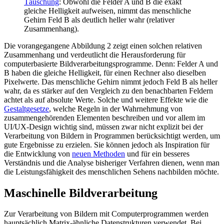
Täuschung
: Obwohl die Felder A und B die exakt
gleiche Helligkeit aufweisen, nimmt das menschliche
Gehirn Feld B als deutlich heller wahr (relativer
Zusammenhang).
Die vorangegangene Abbildung 2 zeigt einen solchen relativen
Zusammenhang und verdeutlicht die Herausforderung für
computerbasierte Bildverarbeitungsprogramme. Denn: Felder A und
B haben die gleiche Helligkeit, für einen Rechner also dieselben
Pixelwerte. Das menschliche Gehirn nimmt jedoch Feld B als heller
wahr, da es stärker auf den Vergleich zu den benachbarten Feldern
achtet als auf absolute Werte. Solche und weitere Effekte wie die
Gestaltgesetze
, welche Regeln in der Wahrnehmung von
zusammengehörenden Elementen beschreiben und vor allem im
UI/UX-Design wichtig sind, müssen zwar nicht explizit bei der
Verarbeitung von Bildern in Programmen berücksichtigt werden, um
gute Ergebnisse zu erzielen. Sie können jedoch als Inspiration für
die Entwicklung von
neuen Methoden
und für ein besseres
Verständnis und die Analyse bisheriger Verfahren dienen, wenn man
die Leistungsfähigkeit des menschlichen Sehens nachbilden möchte.
Maschinelle Bildverarbeitung
Zur Verarbeitung von Bildern mit Computerprogrammen werden
hauptsächlich Matrix-ähnliche Datenstrukturen verwendet. Bei