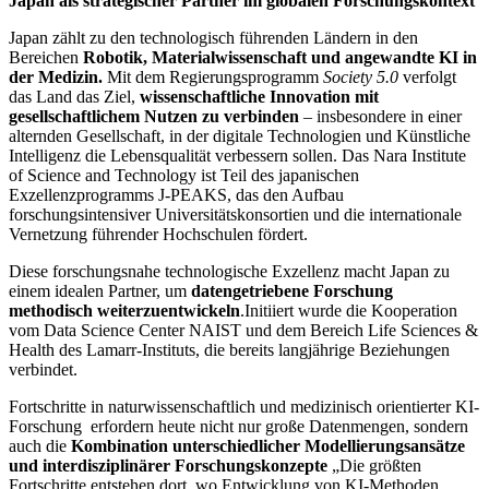
Japan als strategischer Partner im globalen Forschungskontext
Japan zählt zu den technologisch führenden Ländern in den
Bereichen
Robotik, Materialwissenschaft und angewandte KI in
der Medizin.
Mit dem Regierungsprogramm
Society 5.0
verfolgt
das Land das Ziel,
wissenschaftliche Innovation mit
gesellschaftlichem Nutzen zu verbinden
– insbesondere in einer
alternden Gesellschaft, in der digitale Technologien und Künstliche
Intelligenz die Lebensqualität verbessern sollen. Das Nara Institute
of Science and Technology ist Teil des japanischen
Exzellenzprogramms J-PEAKS, das den Aufbau
forschungsintensiver Universitätskonsortien und die internationale
Vernetzung führender Hochschulen fördert.
Diese forschungsnahe technologische Exzellenz macht Japan zu
einem idealen Partner, um
datengetriebene Forschung
methodisch weiterzuentwickeln
.Initiiert wurde die Kooperation
vom Data Science Center NAIST und dem Bereich Life Sciences &
Health des Lamarr-Instituts, die bereits langjährige Beziehungen
verbindet.
Fortschritte in naturwissenschaftlich und medizinisch orientierter KI-
Forschung erfordern heute nicht nur große Datenmengen, sondern
auch die
Kombination unterschiedlicher Modellierungsansätze
und interdisziplinärer Forschungskonzepte
„Die größten
Fortschritte entstehen dort, wo Entwicklung von KI-Methoden,