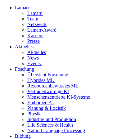
Lamarr
Lamarr
Team
Netzwerk
Lamarr-Award
Karriere
Presse
Aktuelles
Aktuelles
News
Events
Foschung
Übersicht Forschung
Hybrides ML
Ressourcenbewusstes ML
Vertrauenwürdige KI
Menschenzentrierte KI-Systeme
Embodied AI
Planung & Logistik
Physik
Industrie und Produktion
Life Sciences & Health
Natural Language Processing
Bildung