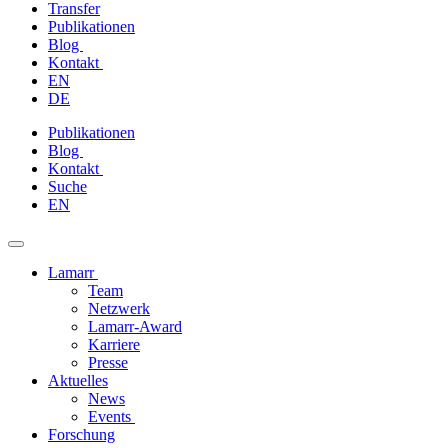
Transfer
Publikationen
Blog
Kontakt
EN
DE
Zum
Publikationen
Inhalt
Blog
springen
Kontakt
Suche
EN
Lamarr
Team
Netzwerk
Lamarr-Award
Karriere
Presse
Aktuelles
News
Events
Forschung