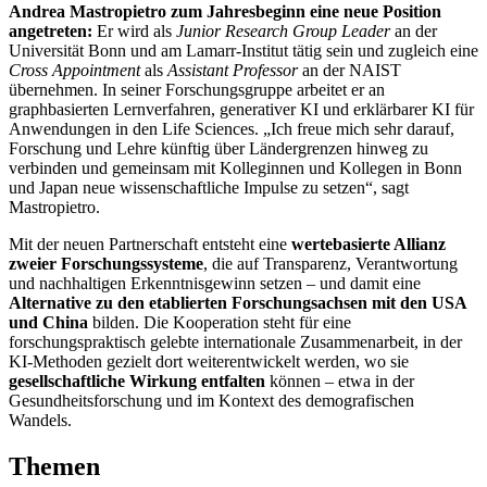
Andrea Mastropietro zum Jahresbeginn eine neue Position
angetreten:
Er wird als
Junior Research Group Leader
an der
Universität Bonn und am Lamarr-Institut tätig sein und zugleich eine
Cross Appointment
als
Assistant Professor
an der NAIST
übernehmen. In seiner Forschungsgruppe arbeitet er an
graphbasierten Lernverfahren, generativer KI und erklärbarer KI für
Anwendungen in den Life Sciences. „Ich freue mich sehr darauf,
Forschung und Lehre künftig über Ländergrenzen hinweg zu
verbinden und gemeinsam mit Kolleginnen und Kollegen in Bonn
und Japan neue wissenschaftliche Impulse zu setzen“, sagt
Mastropietro.
Mit der neuen Partnerschaft entsteht eine
wertebasierte Allianz
zweier Forschungssysteme
, die auf Transparenz, Verantwortung
und nachhaltigen Erkenntnisgewinn setzen – und damit eine
Alternative zu den etablierten Forschungsachsen mit den USA
und China
bilden. Die Kooperation steht für eine
forschungspraktisch gelebte internationale Zusammenarbeit, in der
KI-Methoden gezielt dort weiterentwickelt werden, wo sie
gesellschaftliche Wirkung entfalten
können – etwa in der
Gesundheitsforschung und im Kontext des demografischen
Wandels.
Themen