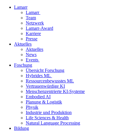
Lamarr
Lamarr
Team
Netzwerk
Lamarr-Award
Karriere
Presse
Aktuelles
Aktuelles
News
Events
Foschung
Übersicht Forschung
Hybrides ML
Ressourcenbewusstes ML
Vertrauenwürdige KI
Menschenzentrierte KI-Systeme
Embodied AI
Planung & Logistik
Physik
Industrie und Produktion
Life Sciences & Health
Natural Language Processing
Bildung