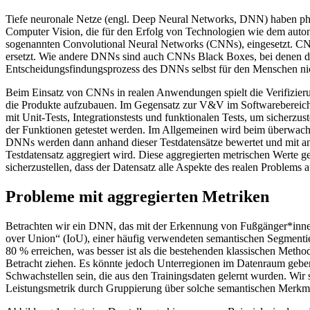
Tiefe neuronale Netze (engl. Deep Neural Networks, DNN) haben phän
Computer Vision, die für den Erfolg von Technologien wie dem auto
sogenannten Convolutional Neural Networks (CNNs), eingesetzt. C
ersetzt. Wie andere DNNs sind auch CNNs Black Boxes, bei denen die
Entscheidungsfindungsprozess des DNNs selbst für den Menschen nicht 
Beim Einsatz von CNNs in realen Anwendungen spielt die Verifizierun
die Produkte aufzubauen. Im Gegensatz zur V&V im Softwarebereich 
mit Unit-Tests, Integrationstests und funktionalen Tests, um sicherz
der Funktionen getestet werden. Im Allgemeinen wird beim überwachte
DNNs werden dann anhand dieser Testdatensätze bewertet und mit an
Testdatensatz aggregiert wird. Diese aggregierten metrischen Werte
sicherzustellen, dass der Datensatz alle Aspekte des realen Problems
Probleme mit aggregierten Metriken
Betrachten wir ein DNN, das mit der Erkennung von Fußgänger*innen a
over Union“ (IoU), einer häufig verwendeten semantischen Segmentie
80 % erreichen, was besser ist als die bestehenden klassischen Met
Betracht ziehen. Es könnte jedoch Unterregionen im Datenraum geben,
Schwachstellen sein, die aus den Trainingsdaten gelernt wurden. Wir 
Leistungsmetrik durch Gruppierung über solche semantischen Merkm