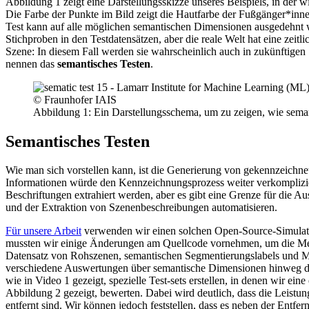
Abbildung 1 zeigt eine Darstellungsskizze unseres Beispiels, in der
Die Farbe der Punkte im Bild zeigt die Hautfarbe der Fußgänger*inne
Test kann auf alle möglichen semantischen Dimensionen ausgedehnt we
Stichproben in den Testdatensätzen, aber die reale Welt hat eine ze
Szene: In diesem Fall werden sie wahrscheinlich auch in zukünftigen
nennen das
semantisches Testen
.
© Fraunhofer IAIS
Abbildung 1: Ein Darstellungsschema, um zu zeigen, wie seman
Semantisches Testen
Wie man sich vorstellen kann, ist die Generierung von gekennzeichne
Informationen würde den Kennzeichnungsprozess weiter verkomplizier
Beschriftungen extrahiert werden, aber es gibt eine Grenze für die 
und der Extraktion von Szenenbeschreibungen automatisieren.
Für unsere Arbeit
verwenden wir einen solchen Open-Source-Simulat
mussten wir einige Änderungen am Quellcode vornehmen, um die Met
Datensatz von Rohszenen, semantischen Segmentierungslabels und 
verschiedene Auswertungen über semantische Dimensionen hinweg du
wie in Video 1 gezeigt, spezielle Test-sets erstellen, in denen wir e
Abbildung 2 gezeigt, bewerten. Dabei wird deutlich, dass die Leistun
entfernt sind. Wir können jedoch feststellen, dass es neben der Entfer