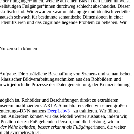
be der Fußgänger*innen, welche auf einen Bias in den Daten hinweist.
unkelhäutigen Fußgänger*innen durchweg schlecht abschneidet. Dieser
ritisch sind. Wir erwarten zwar unabhängige und identisch verteilte
ematisch schwach für bestimmte semantische Dimensionen in einer
u identifizieren und das zugrunde liegende Problem zu beheben. Wir
 Nutzen sein können
ve Aufgabe. Die zusätzliche Beschaffung von Szenen- und semantischen
klassischer Bildverarbeitungstechniken aus den Rohbildern und
nen wir jedoch die Prozesse der Datengenerierung, der Kennzeichnung
möglich ist, Rohbilder und Beschriftungen direkt zu extrahieren,
unserem modifizierten CARLA-Simulator erstellen wir einen großen
gmentierungs-DNN namens
DeepLabv3+
zu trainieren. Wir führen
ten. Außerdem können wir das Modell weiter ausbauen, indem wir,
e Position der zu Fuß gehenden Person, und die Leistung, wie in
n der Nähe befinden, besser erkannt als Fußgänger
innen, die weiter
nicht symmetrisch ist.