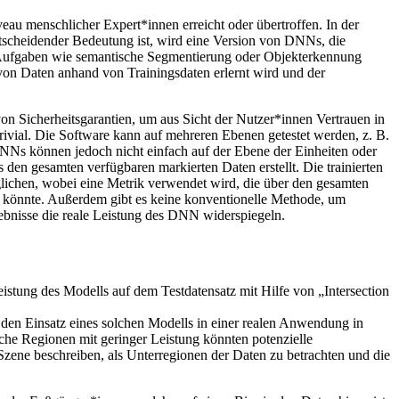
u menschlicher Expert*innen erreicht oder übertroffen. In der
tscheidender Bedeutung ist, wird eine Version von DNNs, die
Aufgaben wie semantische Segmentierung oder Objekterkennung
on Daten anhand von Trainingsdaten erlernt wird und der
on Sicherheitsgarantien, um aus Sicht der Nutzer*innen Vertrauen in
vial. Die Software kann auf mehreren Ebenen getestet werden, z. B.
 DNNs können jedoch nicht einfach auf der Ebene der Einheiten oder
en gesamten verfügbaren markierten Daten erstellt. Die trainierten
lichen, wobei eine Metrik verwendet wird, die über den gesamten
n könnte. Außerdem gibt es keine konventionelle Methode, um
rgebnisse die reale Leistung des DNN widerspiegeln.
stung des Modells auf dem Testdatensatz mit Hilfe von „Intersection
 den Einsatz eines solchen Modells in einer realen Anwendung in
che Regionen mit geringer Leistung könnten potenzielle
Szene beschreiben, als Unterregionen der Daten zu betrachten und die