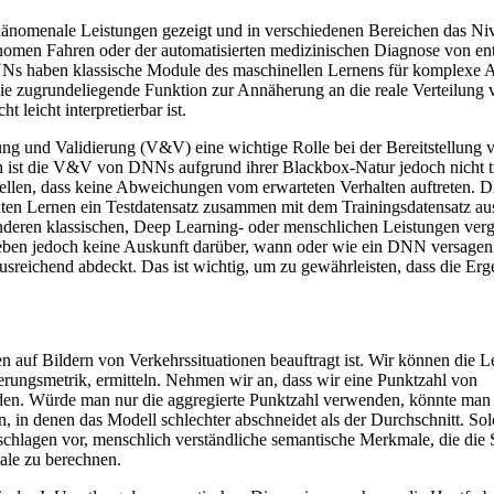
omenale Leistungen gezeigt und in verschiedenen Bereichen das Nivea
nomen Fahren oder der automatisierten medizinischen Diagnose von en
NNs haben klassische Module des maschinellen Lernens für komplexe 
 zugrundeliegende Funktion zur Annäherung an die reale Verteilung v
leicht interpretierbar ist.
g und Validierung (V&V) eine wichtige Rolle bei der Bereitstellung v
ist die V&V von DNNs aufgrund ihrer Blackbox-Natur jedoch nicht tri
ustellen, dass keine Abweichungen vom erwarteten Verhalten auftreten.
n Lernen ein Testdatensatz zusammen mit dem Trainingsdatensatz aus d
deren klassischen, Deep Learning- oder menschlichen Leistungen verg
 geben jedoch keine Auskunft darüber, wann oder wie ein DNN versage
 ausreichend abdeckt. Das ist wichtig, um zu gewährleisten, dass die E
uf Bildern von Verkehrssituationen beauftragt ist. Wir können die Lei
rungsmetrik, ermitteln. Nehmen wir an, dass wir eine Punktzahl von
hoden. Würde man nur die aggregierte Punktzahl verwenden, könnte man
 in denen das Modell schlechter abschneidet als der Durchschnitt. Sol
schlagen vor, menschlich verständliche semantische Merkmale, die die 
ale zu berechnen.