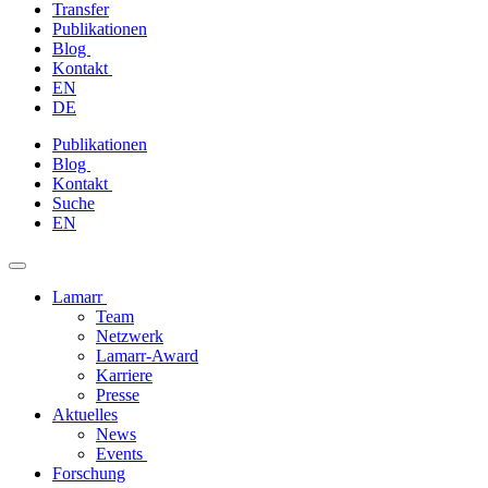
Transfer
Publikationen
Blog
Kontakt
EN
DE
Zum
Publikationen
Inhalt
Blog
springen
Kontakt
Suche
EN
Lamarr
Team
Netzwerk
Lamarr-Award
Karriere
Presse
Aktuelles
News
Events
Forschung