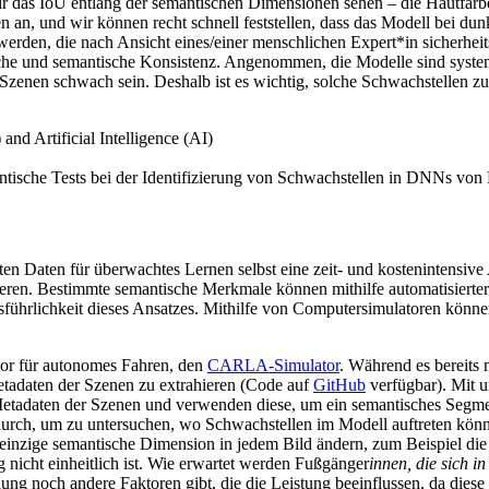
 wir das IoU entlang der semantischen Dimensionen sehen – die Hautfar
n an, und wir können recht schnell feststellen, dass das Modell bei d
rden, die nach Ansicht eines/einer menschlichen Expert*in sicherheitsk
itliche und semantische Konsistenz. Angenommen, die Modelle sind syst
 Szenen schwach sein. Deshalb ist es wichtig, solche Schwachstellen z
tische Tests bei der Identifizierung von Schwachstellen in DNNs von
ten Daten für überwachtes Lernen selbst eine zeit- und kostenintensi
en. Bestimmte semantische Merkmale können mithilfe automatisierter 
Ausführlichkeit dieses Ansatzes. Mithilfe von Computersimulatoren kön
or für autonomes Fahren, den
CARLA-Simulator
. Während es bereits 
adaten der Szenen zu extrahieren (Code auf
GitHub
verfügbar). Mit 
Metadaten der Szenen und verwenden diese, um ein semantisches Se
rch, um zu untersuchen, wo Schwachstellen im Modell auftreten könn
ine einzige semantische Dimension in jedem Bild ändern, zum Beispiel di
g nicht einheitlich ist. Wie erwartet werden Fußgänger
innen, die sich i
nung noch andere Faktoren gibt, die die Leistung beeinflussen, da diese 