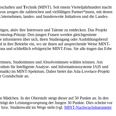
nschaften und
T
echnik (MINT). Seit einem Vierteljahrhundert macht
on zeugen die zahlreichen und vielfältigen Partner*innen, mit denen
 Unternehmen, landes- und bundesweite Initiativen und die Landes-
igen, aktiv ihre Interessen und Talente zu entdecken. Das Projekt
Mentoring-Prinzip: Den jungen Frauen werden gleichgesinnte
e informieren über sich, ihren Studiengang oder Ausbildungsberuf
d in ihre Betriebe ein, wo sie ihnen auf ansprechende Weise MINT-
 und schließlich erfolgreiche MINT-Frau. Sie alle tragen das Erbe
ülerinnen, Studentinnen und Absolventinnen wählen können. Am
stituts für Intelligente Analyse- und Informationssysteme IAIS und
formatik) im MINT-Spektrum. Daher bietet das Ada-Lovelace-Projekt
er Grundschule an.
n Mädchen. In der Oberstufe steigt dieser auf 50 Punkte an. In den
trägt der Leistungsvorsprung der Jungen 30 Punkte. Dies scheint vor
s- bzw. Studienwahl im Wege steht (vgl.
MINT-Nachwuchsbarometer