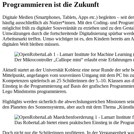
Programmieren ist die Zukunft
Digitale Medien (Smartphones, Tablets, Apps etc.) begleiten – seit de
häufig ausschließlich als Nutzer*innen. Mit den Coding- und Programm
möglichst früh zu digitaler Souveränität zu erziehen und zu den Gest
Umwälzungen durch die fortschreitende Digitalisierung spürbar werde
Arbeitsmarkt treffen. Umso wichtiger ist es, den Kindern bereits am 
digitalen Welt bleiben müssen.
Der Mikrocontroller „Calliope mini“ erlaubt erste Erfahrungen
Aktuell startet an der Universität Koblenz eine neue Runde der sehr
Mittelpunkt, angefangen vom souveränen Umgang mit dem PC bis zum
Kompetenzen spielerisch an 25 Schülerinnen der 5.-10. Klassen aus d
Einstieg in die Programmierung auf Basis der grafischen Programmi
Lego Mindstorms programmieren.
Highlights werden sicherlich die abwechslungsreichen Missionen sein
den Planeten des Sonnensystems, aber auch mit dem Thema „Künstlic
Das RobertaLab bietet einen praktischen Einstieg in die Progr
Doch nicht nur die Schülerinnen profitieren. In der Vergangenheit 