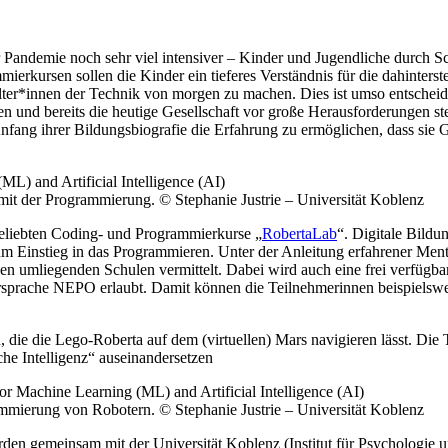
r Pandemie noch sehr viel intensiver – Kinder und Jugendliche durch Sc
ierkursen sollen die Kinder ein tieferes Verständnis für die dahinter
alter*innen der Technik von morgen zu machen. Dies ist umso entscheiden
n und bereits die heutige Gesellschaft vor große Herausforderungen ste
Anfang ihrer Bildungsbiografie die Erfahrung zu ermöglichen, dass sie
 mit der Programmierung. © Stephanie Justrie – Universität Koblenz
 beliebten Coding- und Programmierkurse „
R
obertaLab
“. Digitale Bild
 Einstieg in das Programmieren. Unter der Anleitung erfahrener Men
en umliegenden Schulen vermittelt. Dabei wird auch eine frei verfügba
ersprache NEPO erlaubt. Damit können die Teilnehmerinnen beispielsw
, die die Lego-Roberta auf dem (virtuellen) Mars navigieren lässt. Di
he Intelligenz“ auseinandersetzen
ammierung von Robotern. © Stephanie Justrie – Universität Koblenz
wurden gemeinsam mit der Universität Koblenz (Institut für Psycholog