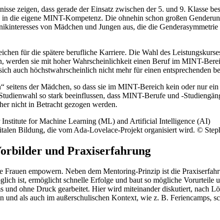
isse zeigen, dass gerade der Einsatz zwischen der 5. und 9. Klasse be
 in die eigene MINT-Kompetenz. Die ohnehin schon großen Genderunter
nikinteresses von Mädchen und Jungen aus, die die Genderasymmetrie be
Weichen für die spätere berufliche Karriere. Die Wahl des Leistungskur
iden, werden sie mit hoher Wahrscheinlichkeit einen Beruf im MINT-B
ch auch höchstwahrscheinlich nicht mehr für einen entsprechenden be
n“ seitens der Mädchen, so dass sie im MINT-Bereich kein oder nur ein 
 Studienwahl so stark beeinflussen, dass MINT-Berufe und -Studiengänge
her nicht in Betracht gezogen werden.
italen Bildung, die vom Ada-Lovelace-Projekt organisiert wird. © Steph
orbilder und Praxiserfahrung
e Frauen empowern. Neben dem Mentoring-Prinzip ist die Praxiserfahr
glich ist, ermöglicht schnelle Erfolge und baut so mögliche Vorurt
 und ohne Druck gearbeitet. Hier wird miteinander diskutiert, nach Lös
en und als auch im außerschulischen Kontext, wie z. B. Feriencamps, s