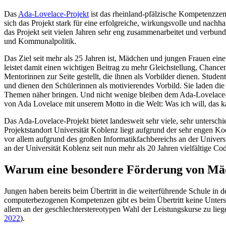
Das
Ada-Lovelace-Projekt
ist das rheinland-pfälzische Kompetenzzen
sich das Projekt stark für eine erfolgreiche, wirkungsvolle und na
das Projekt seit vielen Jahren sehr eng zusammenarbeitet und verbun
und Kommunalpolitik.
Das Ziel seit mehr als 25 Jahren ist, Mädchen und jungen Frauen eine
leistet damit einen wichtigen Beitrag zu mehr Gleichstellung, Chanc
Mentorinnen zur Seite gestellt, die ihnen als Vorbilder dienen. Stu
und dienen den Schülerinnen als motivierendes Vorbild. Sie laden d
Themen näher bringen. Und nicht wenige bleiben dem Ada-Lovelace-Pr
von Ada Lovelace mit unserem Motto in die Welt: Was ich will, das k
Das Ada-Lovelace-Projekt bietet landesweit sehr viele, sehr unters
Projektstandort Universität Koblenz liegt aufgrund der sehr engen Koo
vor allem aufgrund des großen Informatikfachbereichs an der Univers
an der Universität Koblenz seit nun mehr als 20 Jahren vielfältige
Warum eine besondere Förderung von Mäd
Jungen haben bereits beim Übertritt in die weiterführende Schule in
computerbezogenen Kompetenzen gibt es beim Übertritt keine Untersch
allem an der geschlechterstereotypen Wahl der Leistungskurse zu lieg
2022
).