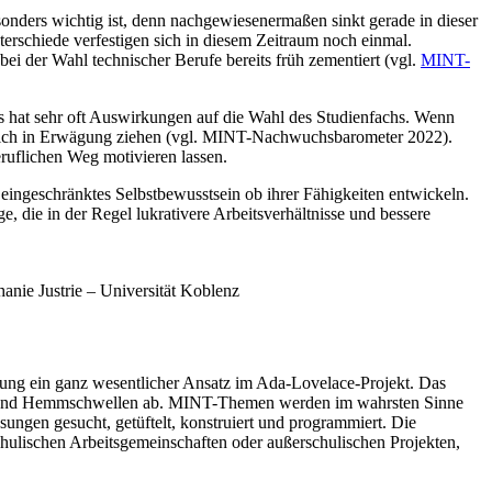
sonders wichtig ist, denn nachgewiesenermaßen sinkt gerade in dieser
schiede verfestigen sich in diesem Zeitraum noch einmal.
i der Wahl technischer Berufe bereits früh zementiert (vgl.
MINT-
ses hat sehr oft Auswirkungen auf die Wahl des Studienfachs. Wenn
ereich in Erwägung ziehen (vgl. MINT-Nachwuchsbarometer 2022).
ruflichen Weg motivieren lassen.
eingeschränktes Selbstbewusstsein ob ihrer Fähigkeiten entwickeln.
, die in der Regel lukrativere Arbeitsverhältnisse und bessere
anie Justrie – Universität Koblenz
ung ein ganz wesentlicher Ansatz im Ada-Lovelace-Projekt. Das
eile und Hemmschwellen ab. MINT-Themen werden im wahrsten Sinne
ungen gesucht, getüftelt, konstruiert und programmiert. Die
chulischen Arbeitsgemeinschaften oder außerschulischen Projekten,