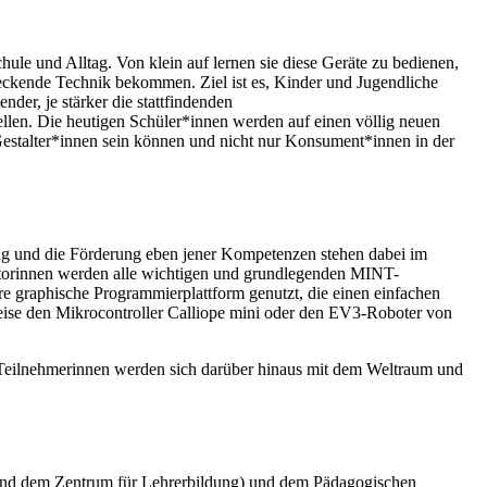
hule und Alltag. Von klein auf lernen sie diese Geräte zu bedienen,
steckende Technik bekommen. Ziel ist es, Kinder und Jugendliche
der, je stärker die stattfindenden
llen. Die heutigen Schüler*innen werden auf einen völlig neuen
 Gestalter*innen sein können und nicht nur Konsument*innen in der
ung und die Förderung eben jener Kompetenzen stehen dabei im
torinnen werden alle wichtigen und grundlegenden MINT-
re graphische Programmierplattform genutzt, die einen einfachen
eise den Mikrocontroller Calliope mini oder den EV3-Roboter von
e Teilnehmerinnen werden sich darüber hinaus mit dem Weltraum und
ie und dem Zentrum für Lehrerbildung) und dem Pädagogischen