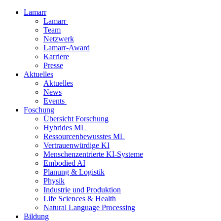
Lamarr
Lamarr
Team
Netzwerk
Lamarr-Award
Karriere
Presse
Aktuelles
Aktuelles
News
Events
Foschung
Übersicht Forschung
Hybrides ML
Ressourcenbewusstes ML
Vertrauenwürdige KI
Menschenzentrierte KI-Systeme
Embodied AI
Planung & Logistik
Physik
Industrie und Produktion
Life Sciences & Health
Natural Language Processing
Bildung