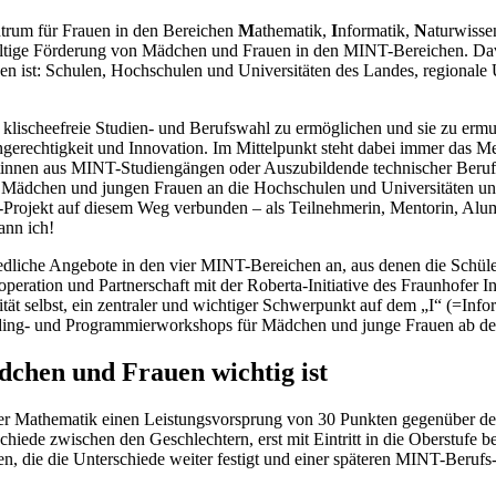
trum für Frauen in den Bereichen
M
athematik,
I
nformatik,
N
aturwisse
chhaltige Förderung von Mädchen und Frauen in den MINT-Bereichen. Dav
den ist: Schulen, Hochschulen und Universitäten des Landes, regionale
 klischeefreie Studien- und Berufswahl zu ermöglichen und sie zu ermut
engerechtigkeit und Innovation. Im Mittelpunkt steht dabei immer das 
dentinnen aus MINT-Studiengängen oder Auszubildende technischer Beruf
ie Mädchen und jungen Frauen an die Hochschulen und Universitäten un
ojekt auf diesem Weg verbunden – als Teilnehmerin, Mentorin, Alumna
ann ich!
chiedliche Angebote in den vier MINT-Bereichen an, aus denen die Sch
peration und Partnerschaft mit der Roberta-Initiative des Fraunhofer In
ität selbst, ein zentraler und wichtiger Schwerpunkt auf dem „I“ (=In
 Coding- und Programmierworkshops für Mädchen und junge Frauen ab d
chen und Frauen wichtig ist
 der Mathematik einen Leistungsvorsprung von 30 Punkten gegenüber de
iede zwischen den Geschlechtern, erst mit Eintritt in die Oberstufe be
en, die die Unterschiede weiter festigt und einer späteren MINT-Beruf