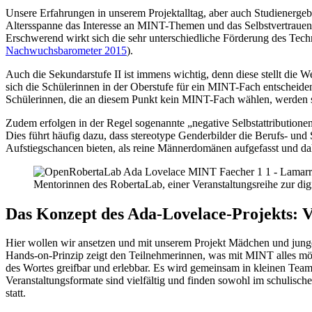
Unsere Erfahrungen in unserem Projektalltag, aber auch Studienergebn
Altersspanne das Interesse an MINT-Themen und das Selbstvertrauen
Erschwerend wirkt sich die sehr unterschiedliche Förderung des Tech
Nachwuchsbarometer 2015
).
Auch die Sekundarstufe II ist immens wichtig, denn diese stellt die 
sich die Schülerinnen in der Oberstufe für ein MINT-Fach entsche
Schülerinnen, die an diesem Punkt kein MINT-Fach wählen, werden si
Zudem erfolgen in der Regel sogenannte „negative Selbstattributione
Dies führt häufig dazu, dass stereotype Genderbilder die Berufs- und
Aufstiegschancen bieten, als reine Männerdomänen aufgefasst und da
Mentorinnen des RobertaLab, einer Veranstaltungsreihe zur dig
Das Konzept des Ada-Lovelace-Projekts: V
Hier wollen wir ansetzen und mit unserem Projekt Mädchen und jung
Hands-on-Prinzip zeigt den Teilnehmerinnen, was mit MINT alles mö
des Wortes greifbar und erlebbar. Es wird gemeinsam in kleinen Teams
Veranstaltungsformate sind vielfältig und finden sowohl im schulisch
statt.