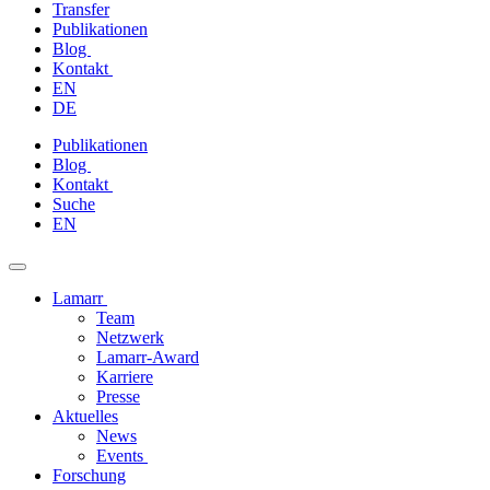
Transfer
Publikationen
Blog
Kontakt
EN
DE
Zum
Publikationen
Inhalt
Blog
springen
Kontakt
Suche
EN
Lamarr
Team
Netzwerk
Lamarr-Award
Karriere
Presse
Aktuelles
News
Events
Forschung