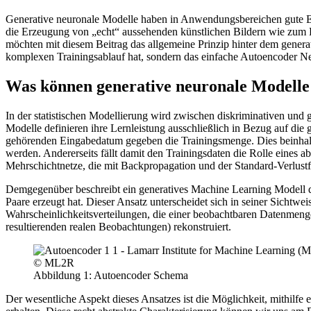
Generative neuronale Modelle haben in Anwendungsbereichen gute Erfol
die Erzeugung von „echt“ aussehenden künstlichen Bildern wie zum B
möchten mit diesem Beitrag das allgemeine Prinzip hinter dem generat
komplexen Trainingsablauf hat, sondern das einfache Autoencoder N
Was können generative neuronale Modelle 
In der statistischen Modellierung wird zwischen diskriminativen und
Modelle definieren ihre Lernleistung ausschließlich in Bezug auf die 
gehörenden Eingabedatum gegeben die Trainingsmenge. Dies beinhaltet
werden. Andererseits fällt damit den Trainingsdaten die Rolle eines 
Mehrschichtnetze, die mit Backpropagation und der Standard-Verlust
Demgegenüber beschreibt ein generatives Machine Learning Modell di
Paare erzeugt hat. Dieser Ansatz unterscheidet sich in seiner Sichtwe
Wahrscheinlichkeitsverteilungen, die einer beobachtbaren Datenmenge 
resultierenden realen Beobachtungen) rekonstruiert.
© ML2R
Abbildung 1: Autoencoder Schema
Der wesentliche Aspekt dieses Ansatzes ist die Möglichkeit, mithilf