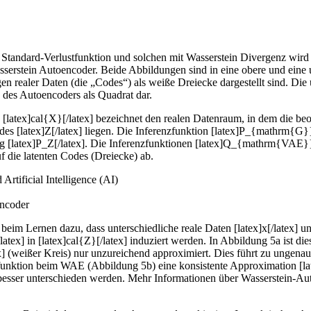
tandard-Verlustfunktion und solchen mit Wasserstein Divergenz wird in
erstein Autoencoder. Beide Abbildungen sind in eine obere und eine unte
 realer Daten (die „Codes“) als weiße Dreiecke dargestellt sind. Die u
 des Autoencoders als Quadrat dar.
atex]cal{X}[/latex] bezeichnet den realen Datenraum, in dem die beoba
Codes [latex]Z[/latex] liegen. Die Inferenzfunktion [latex]P_{mathrm{G}
lung [latex]P_Z[/latex]. Die Inferenzfunktionen [latex]Q_{mathrm{V
uf die latenten Codes (Dreiecke) ab.
encoder
n beim Lernen dazu, dass unterschiedliche reale Daten [latex]x[/latex
/latex] in [latex]cal{Z}[/latex] induziert werden. In Abbildung 5a ist 
tex] (weißer Kreis) nur unzureichend approximiert. Dies führt zu unge
funktion beim WAE (Abbildung 5b) eine konsistente Approximation [late
n besser unterschieden werden. Mehr Informationen über Wasserstein-A