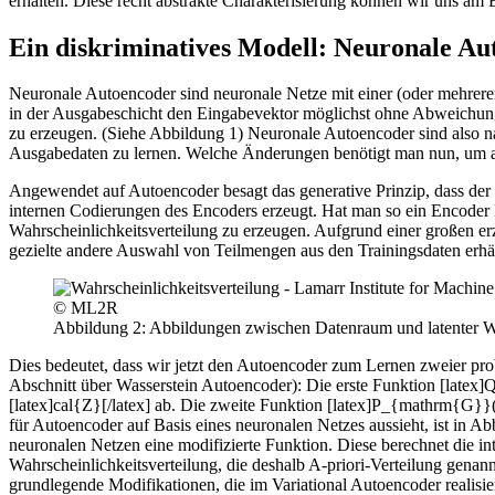
erhalten. Diese recht abstrakte Charakterisierung können wir uns am
Ein diskriminatives Modell: Neuronale Au
Neuronale Autoencoder sind neuronale Netze mit einer (oder mehreren
in der Ausgabeschicht den Eingabevektor möglichst ohne Abweichung
zu erzeugen. (Siehe Abbildung 1) Neuronale Autoencoder sind also na
Ausgabedaten zu lernen. Welche Änderungen benötigt man nun, um au
Angewendet auf Autoencoder besagt das generative Prinzip, dass der En
internen Codierungen des Encoders erzeugt. Hat man so ein Encoder
Wahrscheinlichkeitsverteilung zu erzeugen. Aufgrund einer großen er
gezielte andere Auswahl von Teilmengen aus den Trainingsdaten erhä
© ML2R
Abbildung 2: Abbildungen zwischen Datenraum und latenter Wa
Dies bedeutet, dass wir jetzt den Autoencoder zum Lernen zweier proba
Abschnitt über Wasserstein Autoencoder): Die erste Funktion [latex
[latex]cal{Z}[/latex] ab. Die zweite Funktion [latex]P_{mathrm{G}}(X
für Autoencoder auf Basis eines neuronalen Netzes aussieht, ist in Ab
neuronalen Netzen eine modifizierte Funktion. Diese berechnet die i
Wahrscheinlichkeitsverteilung, die deshalb A-priori-Verteilung genan
grundlegende Modifikationen, die im Variational Autoencoder realisie