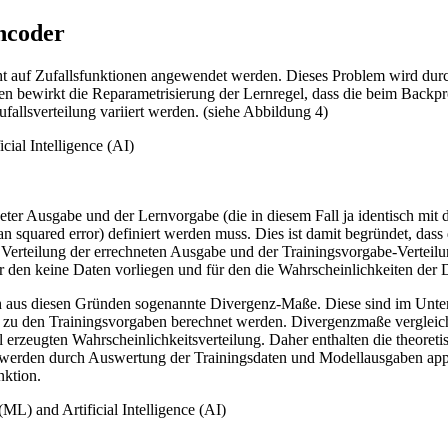
encoder
t auf Zufallsfunktionen angewendet werden. Dieses Problem wird durc
n bewirkt die Reparametrisierung der Lernregel, dass die beim Backpro
llsverteilung variiert werden. (siehe Abbildung 4)
er Ausgabe und der Lernvorgabe (die in diesem Fall ja identisch mit de
n squared error) definiert werden muss. Dies ist damit begründet, dass
erteilung der errechneten Ausgabe und der Trainingsvorgabe-Verteilun
r den keine Daten vorliegen und für den die Wahrscheinlichkeiten der D
ch aus diesen Gründen sogenannte Divergenz-Maße. Diese sind im Unter
h zu den Trainingsvorgaben berechnet werden. Divergenzmaße vergleiche
l erzeugten Wahrscheinlichkeitsverteilung. Daher enthalten die theore
ie werden durch Auswertung der Trainingsdaten und Modellausgaben appr
nktion.