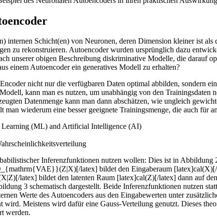
 Beispiel des Neuronalen Autoencoders in ihren praktischen Auswirkun
toencoder
) internen Schicht(en) von Neuronen, deren Dimension kleiner ist als
en zu rekonstruieren. Autoencoder wurden ursprünglich dazu entwick
ch unserer obigen Beschreibung diskriminative Modelle, die darauf op
s einem Autoencoder ein generatives Modell zu erhalten?
coder nicht nur die verfügbaren Daten optimal abbilden, sondern eine l
 Modell, kann man es nutzen, um unabhängig von den Trainingsdaten n
zeugten Datenmenge kann man dann abschätzen, wie ungleich gewichtet d
lt man wiederum eine besser geeignete Trainingsmenge, die auch für 
hrscheinlichkeitsverteilung
bilistischer Inferenzfunktionen nutzen wollen: Dies ist in Abbildung 2 
]Q_{mathrm{VAE}}(Z|X)[/latex] bildet den Eingaberaum [latex]cal(X)[/
|Z)[/latex] bildet den latenten Raum [latex]cal(Z)[/latex] dann auf d
bildung 3 schematisch dargestellt. Beide Inferenzfunktionen nutzen stat
nternen Werte des Autoencoders aus den Eingabewerten unter zusätzlich
nt wird. Meistens wird dafür eine Gauss-Verteilung genutzt. Dieses the
rt werden.