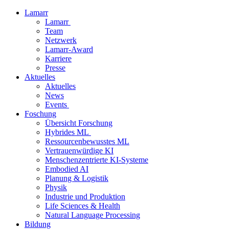
Lamarr
Lamarr
Team
Netzwerk
Lamarr-Award
Karriere
Presse
Aktuelles
Aktuelles
News
Events
Foschung
Übersicht Forschung
Hybrides ML
Ressourcenbewusstes ML
Vertrauenwürdige KI
Menschenzentrierte KI-Systeme
Embodied AI
Planung & Logistik
Physik
Industrie und Produktion
Life Sciences & Health
Natural Language Processing
Bildung