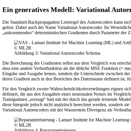
Ein generatives Modell: Variational Auto
Die Standard-Backpropagation Lernregel des Autoencoders kann nich
gelöst. Daher auch der Name Variational Autoencoder. Im Wesentliche
„ankommenden“ deterministischen Gradienten durch Parameter der Zufa
© ML2R
Abbildung 3: Variational Autoencoder Schema
Die Berechnung der Gradienten selbst aus dem Vergleich von errechnet
dass eine andere Verlustfunktion als die übliche MSE Funktion (= mea
Eingabe und Ausgabe lernen, sondern die Unterschiede zwischen der V
deren Gradient auch in den Bereichen des Datenraums definiert ist, fü
Für den Vergleich zweier Wahrscheinlichkeitsverteilungen eignen si
definiert, die aus den Ausgaben eines neuronalen Netzes im Vergleic
Trainigsdaten „erzeugt“ hat) mit der durch das gerade lernende Model
diese Integrale jedoch nicht analytisch berechnet werden, sondern s
Variational Autoencoders mit der Wasserstein Divergenz als Verlustfu
© ML2R
Abbildung 4: Reparametrisierung