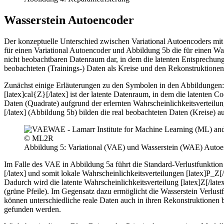
Wasserstein Autoencoder
Der konzeptuelle Unterschied zwischen Variational Autoencoders mit S
für einen Variational Autoencoder und Abbildung 5b die für einen Wass
nicht beobachtbaren Datenraum dar, in dem die latenten Entsprechungen
beobachteten (Trainings-) Daten als Kreise und den Rekonstruktionen
Zunächst einige Erläuterungen zu den Symbolen in den Abbildungen: [l
[latex]cal{Z}[/latex] ist der latente Datenraum, in dem die latenten 
Daten (Quadrate) aufgrund der erlernten Wahrscheinlichkeitsvertei
[/latex] (Abbildung 5b) bilden die real beobachteten Daten (Kreise) a
© ML2R
Abbildung 5: Variational (VAE) und Wasserstein (WAE) Auto
Im Falle des VAE in Abbildung 5a führt die Standard-Verlustfunktio
[/latex] und somit lokale Wahrscheinlichkeitsverteilungen [latex]P_Z[
Dadurch wird die latente Wahrscheinlichkeitsverteilung [latex]Z[/la
(grüne Pfeile). Im Gegensatz dazu ermöglicht die Wasserstein Verlust
können unterschiedliche reale Daten auch in ihren Rekonstruktione
gefunden werden.