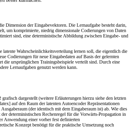
gen besser klarmachen.
 die Dimension der Eingabevektoren. Die Lernaufgabe besteht darin,
elt, um komprimierte, niedrig dimensionale Codierungen von Daten
timiert sind, eine deterministische Abbildung zwischen Eingabe- und
atente Wahrscheinlichkeitsverteilung lernen soll, die eigentlich die
eue Codierungen für neue Eingabedaten auf Basis der gelernten
ie ursprünglichen Trainingsbeispiele verteilt sind. Durch eine
andere Lernaufgaben genutzt werden kann.
grafisch dargestellt (weitere Erläuterungen hierzu siehe den letzten
latex] auf den Raum der latenten Autoencoder Repräsentationen
en Ausgaberaum (der identisch mit dem Eingaberaum ist) ab. Wie dies
t der deterministischen Rechenregel für die Vorwärts-Propagation in
er Anwendung einer vorher fest definierten
oretische Konzept benötigt für die praktische Umsetzung noch