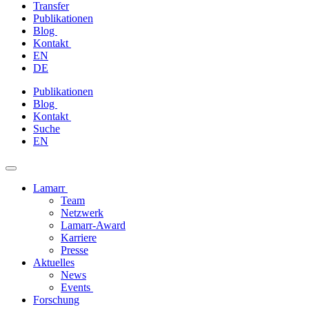
Transfer
Publikationen
Blog
Kontakt
EN
DE
Zum
Publikationen
Inhalt
Blog
springen
Kontakt
Suche
EN
Lamarr
Team
Netzwerk
Lamarr-Award
Karriere
Presse
Aktuelles
News
Events
Forschung