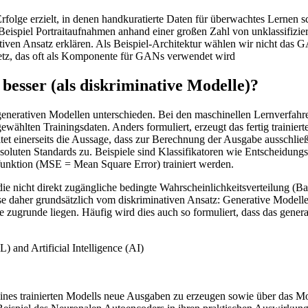
ge erzielt, in denen handkuratierte Daten für überwachtes Lernen schwe
eispiel Portraitaufnahmen anhand einer großen Zahl von unklassifizi
iven Ansatz erklären. Als Beispiel-Architektur wählen wir nicht das G
etz, das oft als Komponente für GANs verwendet wird
besser (als diskriminative Modelle)?
 generativen Modellen unterschieden. Bei den maschinellen Lernverfahr
gewählten Trainingsdaten. Anders formuliert, erzeugt das fertig traini
 einerseits die Aussage, dass zur Berechnung der Ausgabe ausschließl
absoluten Standards zu. Beispiele sind Klassifikatoren wie Entscheidu
funktion (MSE = Mean Square Error) trainiert werden.
e nicht direkt zugängliche bedingte Wahrscheinlichkeitsverteilung (B
ise daher grundsätzlich vom diskriminativen Ansatz: Generative Modelle
zugrunde liegen. Häufig wird dies auch so formuliert, dass das generat
e eines trainierten Modells neue Ausgaben zu erzeugen sowie über das