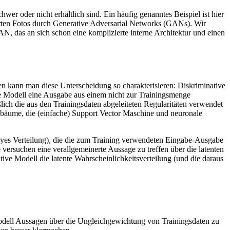
r oder nicht erhältlich sind. Ein häufig genanntes Beispiel ist hier
erten Fotos durch Generative Adversarial Networks (GANs). Wir
AN, das an sich schon eine komplizierte interne Architektur und einen
en kann man diese Unterscheidung so charakterisieren: Diskriminative
erte Modell eine Ausgabe aus einem nicht zur Trainingsmenge
ich die aus den Trainingsdaten abgeleiteten Regularitäten verwendet
ngsbäume, die (einfache) Support Vector Maschine und neuronale
ayes Verteilung), die die zum Training verwendeten Eingabe-Ausgabe
 versuchen eine verallgemeinerte Aussage zu treffen über die latenten
ive Modell die latente Wahrscheinlichkeitsverteilung (und die daraus
 Modell Aussagen über die Ungleichgewichtung von Trainingsdaten zu