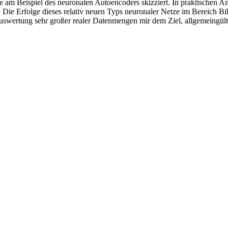
e am Beispiel des neuronalen Autoencoders skizziert. In praktischen 
ie Erfolge dieses relativ neuen Typs neuronaler Netze im Bereich Bi
Auswertung sehr großer realer Datenmengen mir dem Ziel, allgemeingül