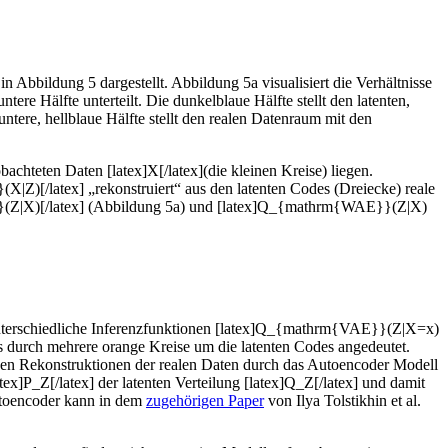
 Abbildung 5 dargestellt. Abbildung 5a visualisiert die Verhältnisse
re Hälfte unterteilt. Die dunkelblaue Hälfte stellt den latenten,
ntere, hellblaue Hälfte stellt den realen Datenraum mit den
chteten Daten [latex]X[/latex](die kleinen Kreise) liegen.
}(X|Z)[/latex] „rekonstruiert“ aus den latenten Codes (Dreiecke) reale
AE}}(Z|X)[/latex] (Abbildung 5a) und [latex]Q_{mathrm{WAE}}(Z|X)
] unterschiedliche Inferenzfunktionen [latex]Q_{mathrm{VAE}}(Z|X=x)
dies durch mehrere orange Kreise um die latenten Codes angedeutet.
nauen Rekonstruktionen der realen Daten durch das Autoencoder Modell
x]P_Z[/latex] der latenten Verteilung [latex]Q_Z[/latex] und damit
utoencoder kann in dem
zugehörigen Paper
von Ilya Tolstikhin et al.