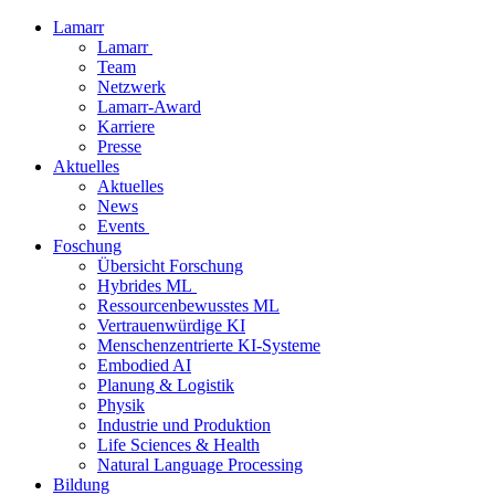
Lamarr
Lamarr
Team
Netzwerk
Lamarr-Award
Karriere
Presse
Aktuelles
Aktuelles
News
Events
Foschung
Übersicht Forschung
Hybrides ML
Ressourcenbewusstes ML
Vertrauenwürdige KI
Menschenzentrierte KI-Systeme
Embodied AI
Planung & Logistik
Physik
Industrie und Produktion
Life Sciences & Health
Natural Language Processing
Bildung