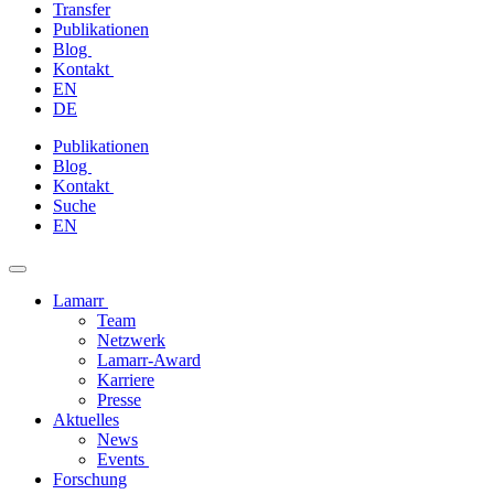
Transfer
Publikationen
Blog
Kontakt
EN
DE
Zum
Publikationen
Inhalt
Blog
springen
Kontakt
Suche
EN
Lamarr
Team
Netzwerk
Lamarr-Award
Karriere
Presse
Aktuelles
News
Events
Forschung