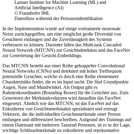
© Fraunhofer IML
Datenfluss während der Personenidentifikation
In der Implementation wurde auf einige vortrainierte neuronale
Netze zurückgegriffen, um eine möglichst große Diversität von
Gesichtern einfangen und die Zuverlässigkeit des Systems
verbessern zu können. Darunter fallen das Multi-task Cascaded
Neural Network (MTCNN) zur Gesichtsdetektion und das FaceNet
zur Generierung der Gesicht-Embeddings.
Das MTCNN besteht aus einer Reihe gekoppelter Convolutional
Neural Networks (CNNs) und detektiert mit hoher Trefferquote
potenzielle Gesichter, welche es durch eine Reihe elementarer
Charakteristika findet, die es im Input sucht: Die fünf Grundpunkte
Augen, Nase und Mundwinkel. Als Output gibt es
Rahmenkoordinaten (Bounding Boxes) für die Gesichter aus. Zum
Generieren der Merkmalsvektoren wird daraufhin das FaceNet
eingesetzt. Ähnlich wie das MTCNN, ist das FaceNet auf das
Enkodieren von Gesichtsmerkmalen spezialisiert und erzeugt
Vektoren, die die individuellen Gesichtsmerkmale einer Person
einfangen und differenziert beschreiben. Aufgrund des Trainings auf
einem Datensatz mit mehreren Tausend Personen, ist es in der Lage,
wichtige Schlüsselmerkmale zu enkodieren und repräsentative