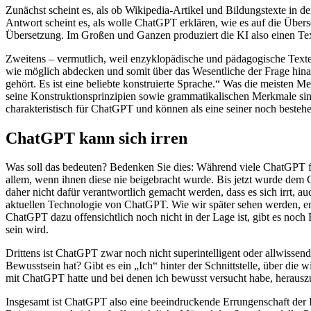
Zunächst scheint es, als ob Wikipedia-Artikel und Bildungstexte in d
Antwort scheint es, als wolle ChatGPT erklären, wie es auf die Übers
Übersetzung. Im Großen und Ganzen produziert die KI also einen Tex
Zweitens – vermutlich, weil enzyklopädische und pädagogische Texte 
wie möglich abdecken und somit über das Wesentliche der Frage hina
gehört. Es ist eine beliebte konstruierte Sprache.“ Was die meisten 
seine Konstruktionsprinzipien sowie grammatikalischen Merkmale sin
charakteristisch für ChatGPT und können als eine seiner noch best
ChatGPT kann sich irren
Was soll das bedeuten? Bedenken Sie dies: Während viele ChatGPT für 
allem, wenn ihnen diese nie beigebracht wurde. Bis jetzt wurde dem C
daher nicht dafür verantwortlich gemacht werden, dass es sich irrt, au
aktuellen Technologie von ChatGPT. Wie wir später sehen werden, en
ChatGPT dazu offensichtlich noch nicht in der Lage ist, gibt es noch
sein wird.
Drittens ist ChatGPT zwar noch nicht superintelligent oder allwissend,
Bewusstsein hat? Gibt es ein „Ich“ hinter der Schnittstelle, über die 
mit ChatGPT hatte und bei denen ich bewusst versucht habe, herauszuf
Insgesamt ist ChatGPT also eine beeindruckende Errungenschaft der K