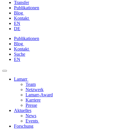
Transfer
Publikationen
Blog
Kontakt
EN
DE
Zum
Publikationen
Inhalt
Blog
springen
Kontakt
Suche
EN
Lamarr
Team
Netzwerk
Lamarr-Award
Karriere
Presse
Aktuelles
News
Events
Forschung