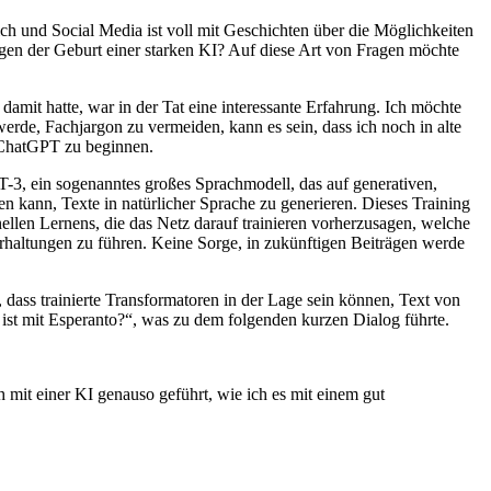
h und Social Media ist voll mit Geschichten über die Möglichkeiten
en der Geburt einer starken KI? Auf diese Art von Fragen möchte
mit hatte, war in der Tat eine interessante Erfahrung. Ich möchte
rde, Fachjargon zu vermeiden, kann es sein, dass ich noch in alte
r ChatGPT zu beginnen.
PT-3, ein sogenanntes großes Sprachmodell, das auf generativen,
den kann, Texte in natürlicher Sprache zu generieren. Dieses Training
llen Lernens, die das Netz darauf trainieren vorherzusagen, welche
haltungen zu führen. Keine Sorge, in zukünftigen Beiträgen werde
 dass trainierte Transformatoren in der Lage sein können, Text von
 ist mit Esperanto?“, was zu dem folgenden kurzen Dialog führte.
ch mit einer KI genauso geführt, wie ich es mit einem gut