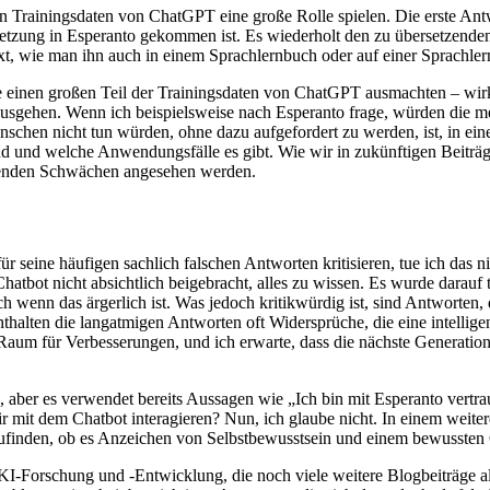
en Trainingsdaten von ChatGPT eine große Rolle spielen. Die erste Antw
etzung in Esperanto gekommen ist. Es wiederholt den zu übersetzenden S
t, wie man ihn auch in einem Sprachlernbuch oder auf einer Sprachler
einen großen Teil der Trainingsdaten von ChatGPT ausmachten – wirkt 
usgehen. Wenn ich beispielsweise nach Esperanto frage, würden die me
Menschen nicht tun würden, ohne dazu aufgefordert zu werden, ist, in e
d und welche Anwendungsfälle es gibt. Wie wir in zukünftigen Beiträg
ehenden Schwächen angesehen werden.
seine häufigen sachlich falschen Antworten kritisieren, tue ich das n
hatbot nicht absichtlich beigebracht, alles zu wissen. Es wurde darauf
ch wenn das ärgerlich ist. Was jedoch kritikwürdig ist, sind Antworten,
thalten die langatmigen Antworten oft Widersprüche, die eine intelli
 Raum für Verbesserungen, und ich erwarte, dass die nächste Generation
 aber es verwendet bereits Aussagen wie „Ich bin mit Esperanto vertraut
wir mit dem Chatbot interagieren? Nun, ich glaube nicht. In einem weiter
inden, ob es Anzeichen von Selbstbewusstsein und einem bewussten Geis
I-Forschung und -Entwicklung, die noch viele weitere Blogbeiträge al