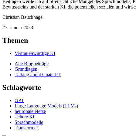
Beiträgen werde ich auf offensichtliche Mängel des Sprachmodells, Pro
Bewusstseins und der starken KI, die potenziellen sozialen und wirt
Christian Bauckhage
,
27. Januar 2023
Themen
Vertrauenwürdige KI
Alle Blogbeiträge
Grundlagen
Talking about ChatGPT
Schlagworte
GPT
Large Language Models (LLMs)
neuronale Netze
sichere KI
Sprachmodelle
Transformer