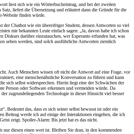
ort liest sich wie ein Wörterbucheintrag, und bei der zweiten
atz, liefert die Übersetzung und erläutert dann die Gründe für die
n-Website finden würde.
der Chatbot wie ein übereifriger Student, dessen Antworten so viel
isten mir bekannten Leute einfach sagen: „Ja, davon habe ich schon
inen Diskurs darüber einzutauchen, wer Esperanto erfunden hat, was
en sehen werden, sind solch ausführliche Antworten ziemlich
icht. Auch Menschen wissen oft nicht die Antwort auf eine Frage, vor
 trainiert, eine menschenähnliche Konversation zu führen und kann
 die sich selbst widersprechen. Hierin liegt eine der Schwächen der
gente Person oder Software erkennen und vermeiden würde. Da
 der zugrundeliegenden Technologie in dieser Hinsicht viel besser
“. Bedeutet das, dass es sich seiner selbst bewusst ist oder ein
en Beitrag werde ich auf einige der Interaktionen eingehen, die ich
t zeigt. Spoiler-Alarm: Bis jetzt hat es das nicht.
s nur diesen einen wert ist. Bleiben Sie dran, in den kommenden