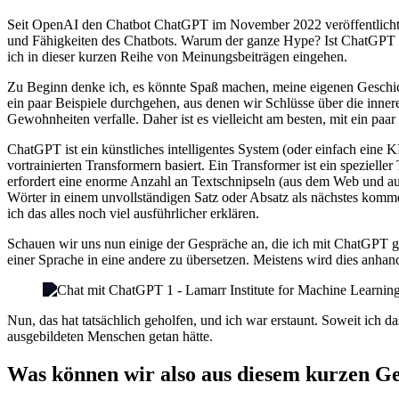
Seit OpenAI den Chatbot ChatGPT im November 2022 veröffentlicht hat
und Fähigkeiten des Chatbots. Warum der ganze Hype? Ist ChatGPT w
ich in dieser kurzen Reihe von Meinungsbeiträgen eingehen.
Zu Beginn denke ich, es könnte Spaß machen, meine eigenen Geschicht
ein paar Beispiele durchgehen, aus denen wir Schlüsse über die inne
Gewohnheiten verfalle. Daher ist es vielleicht am besten, mit ein pa
ChatGPT ist ein künstliches intelligentes System (oder einfach eine 
vortrainierten Transformern basiert. Ein Transformer ist ein spezielle
erfordert eine enorme Anzahl an Textschnipseln (aus dem Web und au
Wörter in einem unvollständigen Satz oder Absatz als nächstes komm
ich das alles noch viel ausführlicher erklären.
Schauen wir uns nun einige der Gespräche an, die ich mit ChatGPT gef
einer Sprache in eine andere zu übersetzen. Meistens wird dies anhan
Nun, das hat tatsächlich geholfen, und ich war erstaunt. Soweit ich da
ausgebildeten Menschen getan hätte.
Was können wir also aus diesem kurzen G