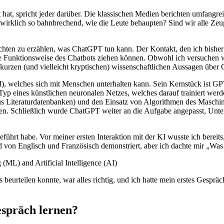
, spricht jeder darüber. Die klassischen Medien berichten umfangreic
irklich so bahnbrechend, wie die Leute behaupten? Sind wir alle Zeug
en zu erzählen, was ChatGPT tun kann. Der Kontakt, den ich bisher da
re Funktionsweise des Chatbots ziehen können. Obwohl ich versuchen we
ar kurzen (und vielleicht kryptischen) wissenschaftlichen Aussagen übe
KI), welches sich mit Menschen unterhalten kann. Sein Kernstück ist G
r Typ eines künstlichen neuronalen Netzes, welches darauf trainiert wer
s Literaturdatenbanken) und den Einsatz von Algorithmen des Maschine
en. Schließlich wurde ChatGPT weiter an die Aufgabe angepasst, Unter
ührt habe. Vor meiner ersten Interaktion mit der KI wusste ich bereits,
d von Englisch und Französisch demonstriert, aber ich dachte mir „Was
s beurteilen konnte, war alles richtig, und ich hatte mein erstes Gesprä
espräch lernen?