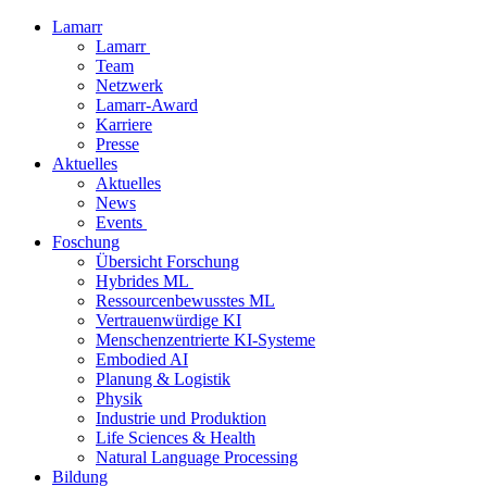
Lamarr
Lamarr
Team
Netzwerk
Lamarr-Award
Karriere
Presse
Aktuelles
Aktuelles
News
Events
Foschung
Übersicht Forschung
Hybrides ML
Ressourcenbewusstes ML
Vertrauenwürdige KI
Menschenzentrierte KI-Systeme
Embodied AI
Planung & Logistik
Physik
Industrie und Produktion
Life Sciences & Health
Natural Language Processing
Bildung