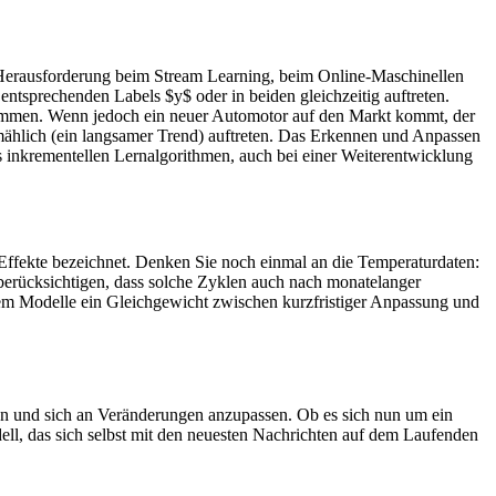
e Herausforderung beim Stream Learning, beim Online-Maschinellen
entsprechenden Labels $y$ oder in beiden gleichzeitig auftreten.
 kommen. Wenn jedoch ein neuer Automotor auf den Markt kommt, der
llmählich (ein langsamer Trend) auftreten. Das Erkennen und Anpassen
s inkrementellen Lernalgorithmen, auch bei einer Weiterentwicklung
 Effekte bezeichnet. Denken Sie noch einmal an die Temperaturdaten:
 berücksichtigen, dass solche Zyklen auch nach monatelanger
em Modelle ein Gleichgewicht zwischen kurzfristiger Anpassung und
ren und sich an Veränderungen anzupassen. Ob es sich nun um ein
ell, das sich selbst mit den neuesten Nachrichten auf dem Laufenden