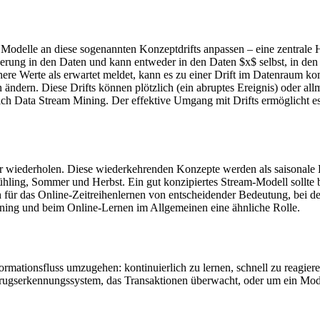
ch Modelle an diese sogenannten Konzeptdrifts anpassen – eine zentral
derung in den Daten und kann entweder in den Daten $x$ selbst, in den 
öhere Werte als erwartet meldet, kann es zu einer Drift im Datenraum
 ändern. Diese Drifts können plötzlich (ein abruptes Ereignis) oder a
eich Data Stream Mining. Der effektive Umgang mit Drifts ermöglicht e
ter wiederholen. Diese wiederkehrenden Konzepte werden als saisonale
rühling, Sommer und Herbst. Ein gut konzipiertes Stream-Modell sollte
für das Online-Zeitreihenlernen von entscheidender Bedeutung, bei d
ning und beim Online-Lernen im Allgemeinen eine ähnliche Rolle.
rmationsfluss umzugehen: kontinuierlich zu lernen, schnell zu reagie
etrugserkennungssystem, das Transaktionen überwacht, oder um ein Mod