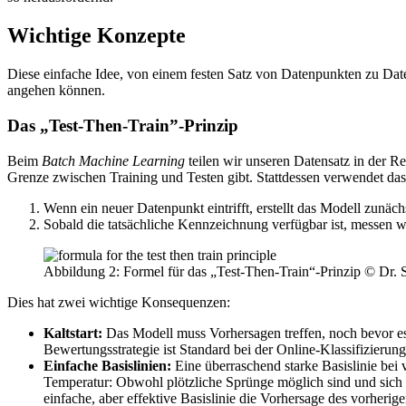
Wichtige Konzepte
Diese einfache Idee, von einem festen Satz von Datenpunkten zu Date
angehen können.
Das „Test-Then-Train”-Prinzip
Beim
Batch Machine Learning
teilen wir unseren Datensatz in der Re
Grenze zwischen Training und Testen gibt. Stattdessen verwendet da
Wenn ein neuer Datenpunkt eintrifft, erstellt das Modell zunäch
Sobald die tatsächliche Kennzeichnung verfügbar ist, messen w
Abbildung 2: Formel für das „Test-Then-Train“-Prinzip © Dr. S
Dies hat zwei wichtige Konsequenzen:
Kaltstart:
Das Modell muss Vorhersagen treffen, noch bevor es
Bewertungsstrategie ist Standard bei der Online-Klassifizieru
Einfache Basislinien:
Eine überraschend starke Basislinie bei v
Temperatur: Obwohl plötzliche Sprünge möglich sind und sich d
einfache, aber effektive Basislinie die Vorhersage des vorheri