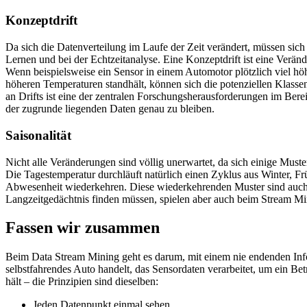
Konzeptdrift
Da sich die Datenverteilung im Laufe der Zeit verändert, müssen si
Lernen und bei der Echtzeitanalyse. Eine Konzeptdrift ist eine Verän
Wenn beispielsweise ein Sensor in einem Automotor plötzlich viel h
höheren Temperaturen standhält, können sich die potenziellen Klassen
an Drifts ist eine der zentralen Forschungsherausforderungen im Ber
der zugrunde liegenden Daten genau zu bleiben.
Saisonalität
Nicht alle Veränderungen sind völlig unerwartet, da sich einige Mus
Die Tagestemperatur durchläuft natürlich einen Zyklus aus Winter, F
Abwesenheit wiederkehren. Diese wiederkehrenden Muster sind auch 
Langzeitgedächtnis finden müssen, spielen aber auch beim Stream Mi
Fassen wir zusammen
Beim Data Stream Mining geht es darum, mit einem nie endenden Info
selbstfahrendes Auto handelt, das Sensordaten verarbeitet, um ein B
hält – die Prinzipien sind dieselben:
Jeden Datenpunkt einmal sehen.