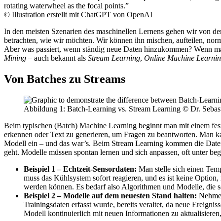
© Illustration erstellt mit ChatGPT von OpenAI
In den meisten Szenarien des maschinellen Lernens gehen wir von der
betrachten, wie wir möchten. Wir können ihn mischen, aufteilen, norm
Aber was passiert, wenn ständig neue Daten hinzukommen? Wenn man
Mining
– auch bekannt als
Stream Learning
,
Online Machine Learni
Von Batches zu Streams
Abbildung 1: Batch-Learning vs. Stream Learning © Dr. Sebasti
Beim typischen (Batch) Machine Learning beginnt man mit einem fest
erkennen oder Text zu generieren, um Fragen zu beantworten. Man kann
Modell ein – und das war’s. Beim Stream Learning kommen die Daten 
geht. Modelle müssen spontan lernen und sich anpassen, oft unter beg
Beispiel 1 – Echtzeit-Sensordaten:
Man stelle sich einen Tem
muss das Kühlsystem sofort reagieren, und es ist keine Option,
werden können. Es bedarf also Algorithmen und Modelle, die sc
Beispiel 2 – Modelle auf dem neuesten Stand halten:
Nehmen 
Trainingsdaten erfasst wurde, bereits veraltet, da neue Ereign
Modell kontinuierlich mit neuen Informationen zu aktualisieren