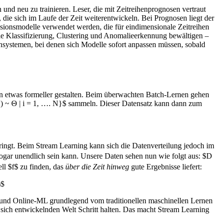
und neu zu trainieren. Leser, die mit Zeitreihenprognosen vertraut
die sich im Laufe der Zeit weiterentwickeln. Bei Prognosen liegt der
sionsmodelle verwendet werden, die für eindimensionale Zeitreihen
wie Klassifizierung, Clustering und Anomalieerkennung bewältigen –
rnsystemen, bei denen sich Modelle sofort anpassen müssen, sobald
n etwas formeller gestalten. Beim überwachten Batch-Lernen gehen
 yᵢ) ~ Θ | i = 1, …. N}$ sammeln. Dieser Datensatz kann dann zum
ringt. Beim Stream Learning kann sich die Datenverteilung jedoch im
sogar unendlich sein kann. Unsere Daten sehen nun wie folgt aus: $D
ell $f$ zu finden, das
über die Zeit hinweg
gute Ergebnisse liefert:
)$
g und Online-ML grundlegend vom traditionellen maschinellen Lernen
er sich entwickelnden Welt Schritt halten. Das macht Stream Learning