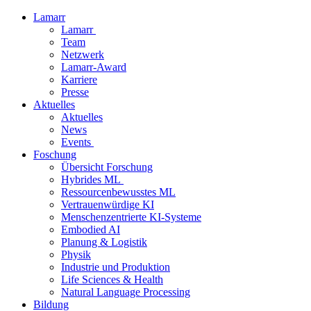
Lamarr
Lamarr
Team
Netzwerk
Lamarr-Award
Karriere
Presse
Aktuelles
Aktuelles
News
Events
Foschung
Übersicht Forschung
Hybrides ML
Ressourcenbewusstes ML
Vertrauenwürdige KI
Menschenzentrierte KI-Systeme
Embodied AI
Planung & Logistik
Physik
Industrie und Produktion
Life Sciences & Health
Natural Language Processing
Bildung