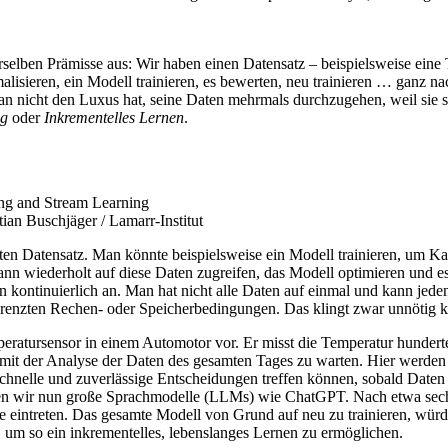
selben Prämisse aus: Wir haben einen Datensatz – beispielsweise eine 
alisieren, ein Modell trainieren, es bewerten, neu trainieren … ganz 
 nicht den Luxus hat, seine Daten mehrmals durchzugehen, weil sie s
ng
oder
Inkrementelles Lernen
.
an Buschjäger / Lamarr-Institut
en Datensatz. Man könnte beispielsweise ein Modell trainieren, um Ka
 wiederholt auf diese Daten zugreifen, das Modell optimieren und es s
kontinuierlich an. Man hat nicht alle Daten auf einmal und kann jeden
renzten Rechen- oder Speicherbedingungen. Das klingt zwar unnötig kom
peratursensor in einem Automotor vor. Er misst die Temperatur hundert
 mit der Analyse der Daten des gesamten Tages zu warten. Hier werden Da
hnelle und zuverlässige Entscheidungen treffen können, sobald Daten 
wir nun große Sprachmodelle (LLMs) wie ChatGPT. Nach etwa sechs M
isse eintreten. Das gesamte Modell von Grund auf neu zu trainieren, wür
, um so ein inkrementelles, lebenslanges Lernen zu ermöglichen.