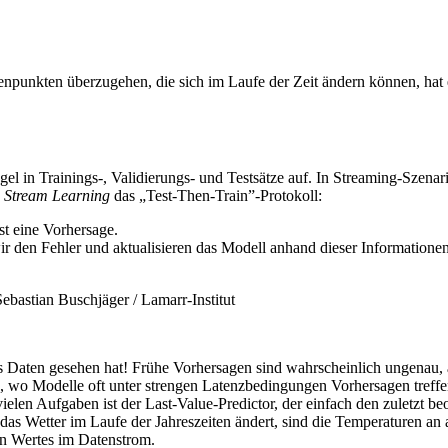
npunkten überzugehen, die sich im Laufe der Zeit ändern können, hat 
gel in Trainings-, Validierungs- und Testsätze auf. In Streaming-Szen
s
Stream Learning
das „Test-Then-Train”-Protokoll:
st eine Vorhersage.
ir den Fehler und aktualisieren das Modell anhand dieser Informationen
ebastian Buschjäger / Lamarr-Institut
 Daten gesehen hat! Frühe Vorhersagen sind wahrscheinlich ungenau, ab
ng, wo Modelle oft unter strengen Latenzbedingungen Vorhersagen treff
ielen Aufgaben ist der Last-Value-Predictor, der einfach den zuletzt b
as Wetter im Laufe der Jahreszeiten ändert, sind die Temperaturen an 
gen Wertes im Datenstrom.