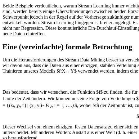
Beide Beispiele verdeutlichen, warum Stream Learning immer wichtiger
sind, werden bereits einige Überschneidungen zwischen beiden Forsch
Schwerpunkt jedoch in der Regel auf der Vorhersage zukünftiger num
entwickelt wurden. Stream Learning hingegen ist breiter angelegt: E
nicht nur Regression. Diese kontinuierliche Ein-Durchlauf-Einstellu
neue Daten eintreffen.
Eine (vereinfachte) formale Betrachtung
Um die Herausforderungen des Stream Data Mining besser zu versteh
wir davon aus, dass die Daten aus einer einzigen, stabilen Verteilu
Trainieren unseres Modells $f:X→Y$ verwendet werden, indem eine V
Das bedeutet, dass wir versuchen, die Funktion $f$ zu finden, die für
Laufe der Zeit ändern. Wir können uns eine Folge von Verteilungen $(
= {(xᵢ, yᵢ, tᵢ) | (xᵢ, yᵢ)~ Θₜᵢ, i = 1, ….}$, wobei $t$ der Zeitpunkt i
$
Dieser Wechsel von einem einzigen, festen Datensatz zu einer sich 
unterscheidet. Mit anderen Worten: Anstatt aus einer Welt (d. h. eine
so herausfordernd.