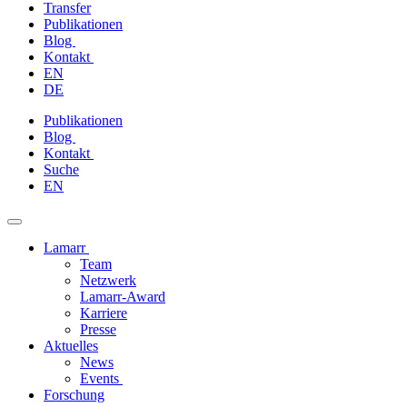
Transfer
Publikationen
Blog
Kontakt
EN
DE
Zum
Publikationen
Inhalt
Blog
springen
Kontakt
Suche
EN
Lamarr
Team
Netzwerk
Lamarr-Award
Karriere
Presse
Aktuelles
News
Events
Forschung