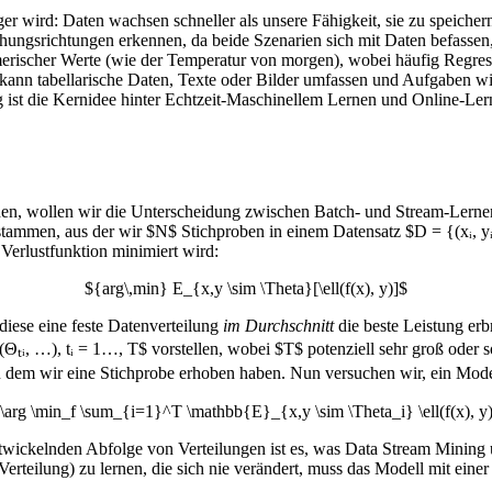
 wird: Daten wachsen schneller als unsere Fähigkeit, sie zu speichern 
ungsrichtungen erkennen, da beide Szenarien sich mit Daten befassen, 
erischer Werte (wie der Temperatur von morgen), wobei häufig Regres
s kann tabellarische Daten, Texte oder Bilder umfassen und Aufgaben 
ng ist die Kernidee hinter Echtzeit-Maschinellem Lernen und Online-Le
en, wollen wir die Unterscheidung zwischen Batch- und Stream-Lerne
ng stammen, aus der wir $N$ Stichproben in einem Datensatz $D = {(xᵢ,
erlustfunktion minimiert wird:
${arg\,min} E_{x,y \sim \Theta}[\ell(f(x), y)]$
 diese eine feste Datenverteilung
im Durchschnitt
die beste Leistung erb
Θₜᵢ, …), tᵢ = 1…, T$ vorstellen, wobei $T$ potenziell sehr groß oder 
st, zu dem wir eine Stichprobe erhoben haben. Nun versuchen wir, ein Mod
\arg \min_f \sum_{i=1}^T \mathbb{E}_{x,y \sim \Theta_i} \ell(f(x), y
entwickelnden Abfolge von Verteilungen ist es, was Data Stream Minin
r Verteilung) zu lernen, die sich nie verändert, muss das Modell mit ein