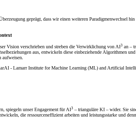
Überzeugung geprägt, dass wir einen weiteren Paradigmenwechsel hin z
ontext
3
ser Vision verschrieben und streben die Verwirklichung von AI
an – t
selbeziehungen aus, entwickeln diese einbeziehende Algorithmen und str
n aufweisen.
3
ern, spiegeln unser Engagement für AI
– trianguläre KI – wider. Sie si
ickeln, die ressourceneffizient arbeiten und leistungsstarke und denn