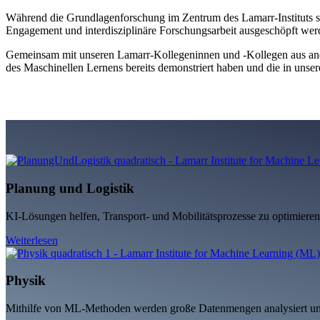
Während die Grundlagenforschung im Zentrum des Lamarr-Instituts steh
Engagement und interdisziplinäre Forschungsarbeit ausgeschöpft werd
Gemeinsam mit unseren Lamarr-Kollegeninnen und -Kollegen aus ander
des Maschinellen Lernens bereits demonstriert haben und die in unser
Planung und Logistik
KI-Lösungen helfen, Transport- und Mobilitätsprozesse zu optimiere
Weiterlesen
Physik
Mithilfe von ML-Methoden werden große Datenmengen analysiert und