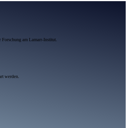
r Forschung am Lamarr-Institut.
art werden.