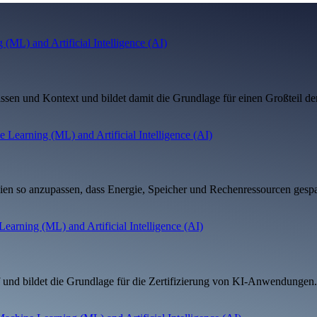
ssen und Kontext und bildet damit die Grundlage für einen Großteil de
ien so anzupassen, dass Energie, Speicher und Rechenressourcen gesp
f und bildet die Grundlage für die Zertifizierung von KI-Anwendungen.