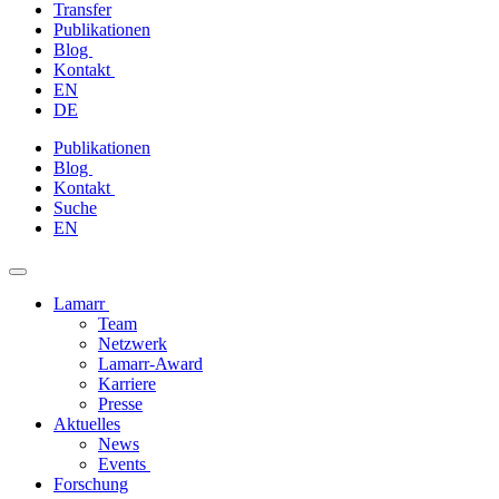
Transfer
Publikationen
Blog
Kontakt
EN
DE
Zum
Publikationen
Inhalt
Blog
springen
Kontakt
Suche
EN
Lamarr
Team
Netzwerk
Lamarr-Award
Karriere
Presse
Aktuelles
News
Events
Forschung