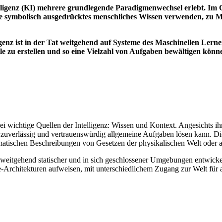
elligenz (KI) mehrere grundlegende Paradigmenwechsel erlebt. Im
e symbolisch ausgedrücktes menschliches Wissen verwenden, zu Me
ligenz ist in der Tat weitgehend auf Systeme des Maschinellen Le
zu erstellen und so eine Vielzahl von Aufgaben bewältigen könn
i wichtige Quellen der Intelligenz: Wissen und Kontext. Angesichts ih
I zuverlässig und vertrauenswürdig allgemeine Aufgaben lösen kann. Di
atischen Beschreibungen von Gesetzen der physikalischen Welt oder au
eitgehend statischer und in sich geschlossener Umgebungen entwickel
rchitekturen aufweisen, mit unterschiedlichem Zugang zur Welt für ak