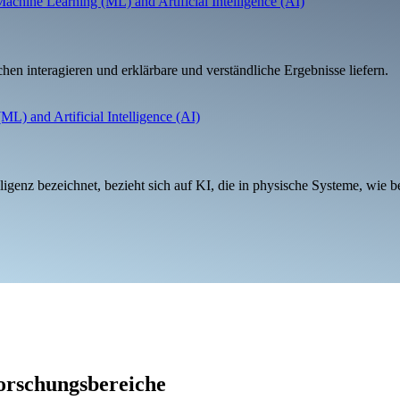
hen interagieren und erklärbare und verständliche Ergebnisse liefern.
elligenz bezeichnet, bezieht sich auf KI, die in physische Systeme, wie
orschungsbereiche