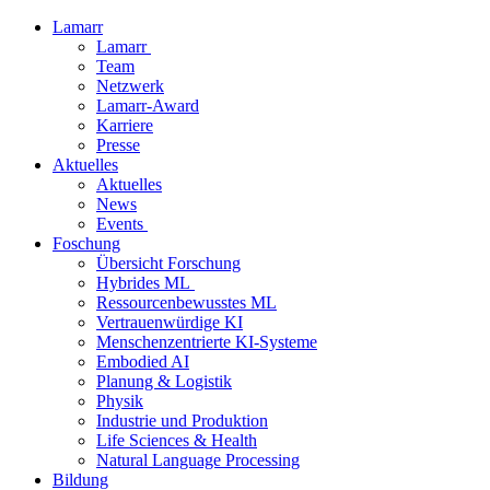
Lamarr
Lamarr
Team
Netzwerk
Lamarr-Award
Karriere
Presse
Aktuelles
Aktuelles
News
Events
Foschung
Übersicht Forschung
Hybrides ML
Ressourcenbewusstes ML
Vertrauenwürdige KI
Menschenzentrierte KI-Systeme
Embodied AI
Planung & Logistik
Physik
Industrie und Produktion
Life Sciences & Health
Natural Language Processing
Bildung