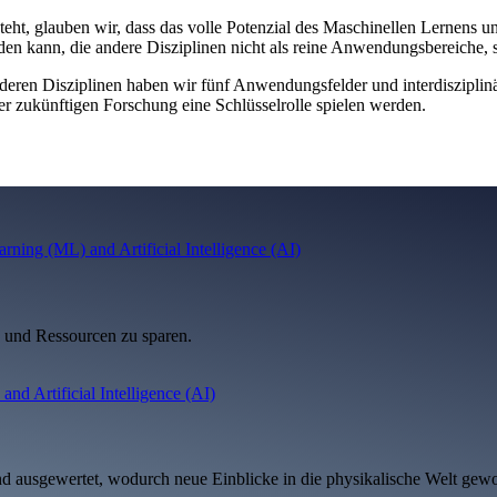
t, glauben wir, dass das volle Potenzial des Maschinellen Lernens und
en kann, die andere Disziplinen nicht als reine Anwendungsbereiche, s
en Disziplinen haben wir fünf Anwendungsfelder und interdisziplinär
er zukünftigen Forschung eine Schlüsselrolle spielen werden.
n und Ressourcen zu sparen.
 ausgewertet, wodurch neue Einblicke in die physikalische Welt ge